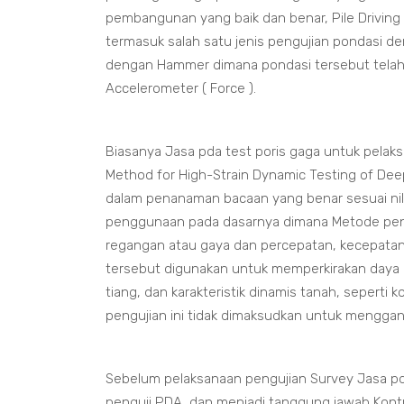
pembangunan yang baik dan benar, Pile Driving
termasuk salah satu jenis pengujian pondasi 
dengan Hammer dimana pondasi tersebut telah d
Accelerometer ( Force ).
Biasanya Jasa pda test poris gaga untuk pel
Method for High-Strain Dynamic Testing of De
dalam penanaman bacaan yang benar sesuai nil
penggunaan pada dasarnya dimana Metode peng
regangan atau gaya dan percepatan, kecepatan
tersebut digunakan untuk memperkirakan daya du
tiang, dan karakteristik dinamis tanah, seperti
pengujian ini tidak dimaksudkan untuk menggant
Sebelum pelaksanaan pengujian Survey Jasa pda 
penguji PDA, dan menjadi tanggung jawab Kon