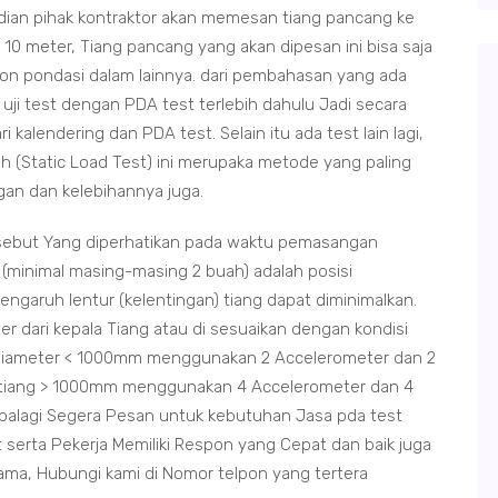
dian pihak kontraktor akan memesan tiang pancang ke
10 meter, Tiang pancang yang akan dipesan ini bisa saja
eton pondasi dalam lainnya. dari pembahasan yang ada
uji test dengan PDA test terlebih dahulu Jadi secara
 kalendering dan PDA test. Selain itu ada test lain lagi,
uh (Static Load Test) ini merupaka metode yang paling
gan dan kelebihannya juga.
rsebut Yang diperhatikan pada waktu pemasangan
 (minimal masing-masing 2 buah) adalah posisi
garuh lentur (kelentingan) tiang dapat diminimalkan.
r dari kepala Tiang atau di sesuaikan dengan kondisi
 diameter < 1000mm menggunakan 2 Accelerometer dan 2
k tiang > 1000mm menggunakan 4 Accelerometer dan 4
apalagi Segera Pesan untuk kebutuhan Jasa pda test
serta Pekerja Memiliki Respon yang Cepat dan baik juga
ama, Hubungi kami di Nomor telpon yang tertera