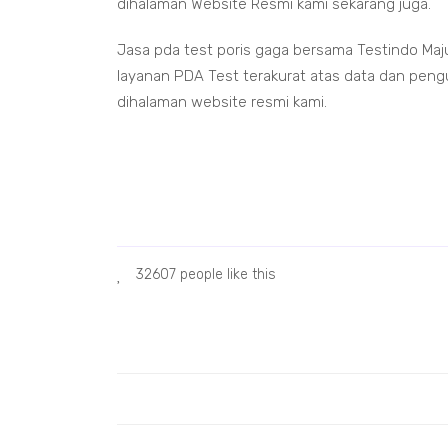
dihalaman Website Resmi kami sekarang juga.
Jasa pda test poris gaga bersama Testindo Ma
layanan PDA Test terakurat atas data dan pengu
dihalaman website resmi kami.
Jasa pd
Jasa p
Harga 
Biaya 
32607 people like this