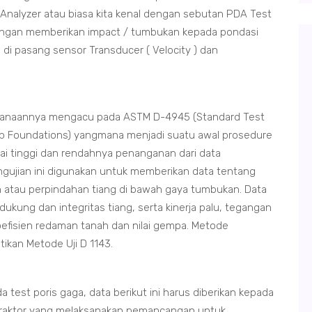
 Analyzer atau biasa kita kenal dengan sebutan PDA Test
dengan memberikan impact / tumbukan kepada pondasi
i pasang sensor Transducer ( Velocity ) dan
aksanaannya mengacu pada ASTM D-4945 (Standard Test
ep Foundations) yangmana menjadi suatu awal prosedure
ai tinggi dan rendahnya penanganan dari data
ujian ini digunakan untuk memberikan data tentang
 atau perpindahan tiang di bawah gaya tumbukan. Data
kung dan integritas tiang, serta kinerja palu, tegangan
 koefisien redaman tanah dan nilai gempa. Metode
ikan Metode Uji D 1143.
test poris gaga, data berikut ini harus diberikan kepada
traktor yang melaksanakan pemancangan untuk