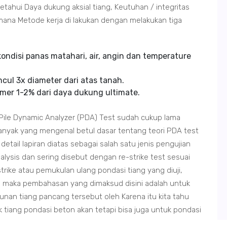
tahui Daya dukung aksial tiang, Keutuhan / integritas
 mana Metode kerja di lakukan dengan melakukan tiga
kondisi panas matahari, air, angin dan temperature
cul 3x diameter dari atas tanah.
mer 1-2% dari daya dukung ultimate.
Pile Dynamic Analyzer (PDA) Test sudah cukup lama
 banyak yang mengenal betul dasar tentang teori PDA test
detail lapiran diatas sebagai salah satu jenis pengujian
sis dan sering disebut dengan re-strike test sesuai
rike atau pemukulan ulang pondasi tiang yang diuji,
 maka pembahasan yang dimaksud disini adalah untuk
nan tiang pancang tersebut oleh Karena itu kita tahu
iang pondasi beton akan tetapi bisa juga untuk pondasi