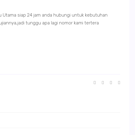
ju Utama siap 24 jam anda hubungi untuk kebutuhan
jiannya,jadi tunggu apa lagi nomor kami tertera
a test poris gaga
da test poris gaga
Jasa pda test poris gaga
Jasa pda test poris gaga