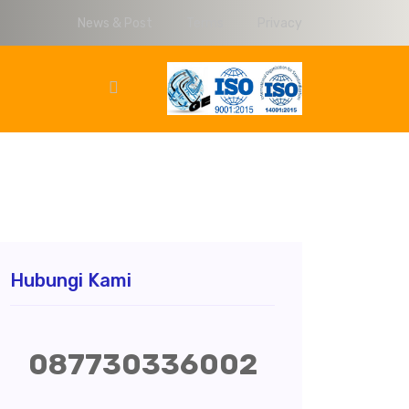
News & Post
Terms
Privacy
Hubungi Kami
087730336002