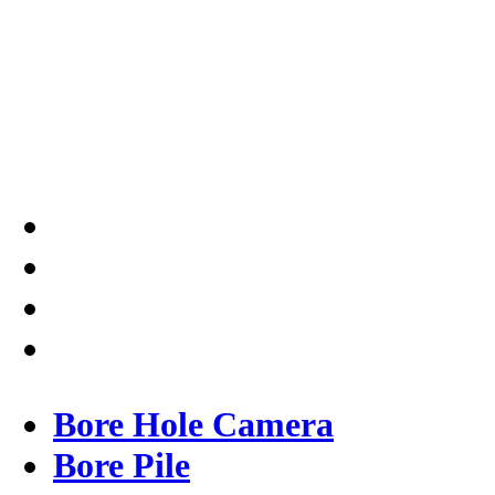
Testindo Maju Utama adalah
Solusi tepat dan terpercaya
dalam memberikan kualitas
terbaik pada pekerjaannya.
Bore Hole Camera
Bore Pile