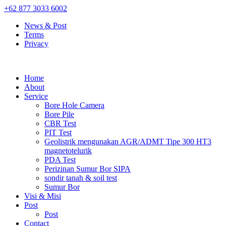
+62 877 3033 6002
News & Post
Terms
Privacy
Home
About
Service
Bore Hole Camera
Bore Pile
CBR Test
PIT Test
Geolistrik mengunakan AGR/ADMT Tipe 300 HT3
magnetotelurik
PDA Test
Perizinan Sumur Bor SIPA
sondir tanah & soil test
Sumur Bor
Visi & Misi
Post
Post
Contact