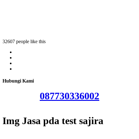
test sajira
 pda test sajira
sa pda test sajira
32607 people like this
Hubungi Kami
087730336002
Img Jasa pda test sajira