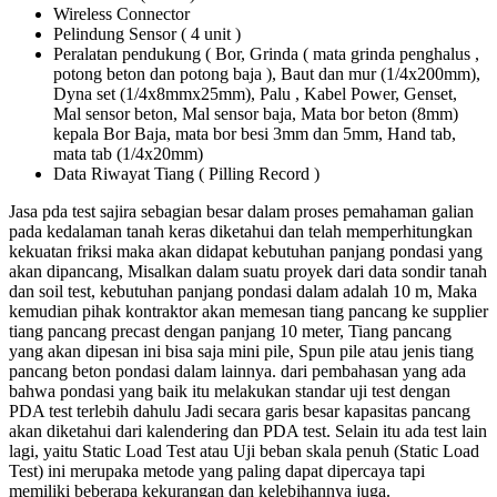
Wireless Connector
Pelindung Sensor ( 4 unit )
Peralatan pendukung ( Bor, Grinda ( mata grinda penghalus ,
potong beton dan potong baja ), Baut dan mur (1/4x200mm),
Dyna set (1/4x8mmx25mm), Palu , Kabel Power, Genset,
Mal sensor beton, Mal sensor baja, Mata bor beton (8mm)
kepala Bor Baja, mata bor besi 3mm dan 5mm, Hand tab,
mata tab (1/4x20mm)
Data Riwayat Tiang ( Pilling Record )
Jasa pda test sajira sebagian besar dalam proses pemahaman galian
pada kedalaman tanah keras diketahui dan telah memperhitungkan
kekuatan friksi maka akan didapat kebutuhan panjang pondasi yang
akan dipancang, Misalkan dalam suatu proyek dari data sondir tanah
dan soil test, kebutuhan panjang pondasi dalam adalah 10 m, Maka
kemudian pihak kontraktor akan memesan tiang pancang ke supplier
tiang pancang precast dengan panjang 10 meter, Tiang pancang
yang akan dipesan ini bisa saja mini pile, Spun pile atau jenis tiang
pancang beton pondasi dalam lainnya. dari pembahasan yang ada
bahwa pondasi yang baik itu melakukan standar uji test dengan
PDA test terlebih dahulu Jadi secara garis besar kapasitas pancang
akan diketahui dari kalendering dan PDA test. Selain itu ada test lain
lagi, yaitu Static Load Test atau Uji beban skala penuh (Static Load
Test) ini merupaka metode yang paling dapat dipercaya tapi
memiliki beberapa kekurangan dan kelebihannya juga.