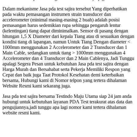
Dalam mekanisme Jasa pda test sajira tersebut Yang diperhatikan
pada waktu pemasangan instrumen strain transducer dan
accelerometer (minimal masing-masing 2 buah) adalah posisi
pemasangan harus sedemikian rupa sehingga pengaruh lentur
(kelentingan) tiang dapat diminimalkan. Sensor di pasang dengan
hitungan 1,5 X Diameter dari kepala Tiang atau di sesuaikan dengan
kondisi tiang di lapangan, namun Untuk Tiang Dengan diameter <
1000mm menggunakan 2 Accelerometer dan 2 Transducer dan 1
Main Cable, sedangkan untuk tiang > 1000mm menggunakan 4
Accelerometer dan 4 Transducer dan 2 Main Cablenya, Jadi Tunggu
apalagi Segera Pesan untuk kebutuhan Jasa pda test sajira dengan
Harga Murah dan Bersahabat serta Pekerja Memiliki Respon yang
Cepat dan baik juga Taat Protokol Kesehatan demi keterbaikan
bersama, Hubungi kami di Nomor telpon yang tertera dihalaman
Website Resmi kami sekarang juga.
Jasa pda test sajira bersama Testindo Maju Utama siap 24 jam anda
hubungi untuk kebutuhan layanan PDA Test terakurat atas data dan
pengujiannya,jadi tunggu apa lagi nomor kami tertera dihalaman
website resmi kami.
t sajira