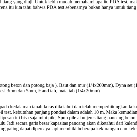
i tiang yang diuji, Untuk lebih mudah memahami apa itu PDA test, ma
na itu kita tahu bahwa PDA test sebenarnya bukan hanya untuk tiang po
 potong beton dan potong baja ), Baut dan mur (1/4x200mm), Dyna set
r besi 3mm dan 5mm, Hand tab, mata tab (1/4x20mm)
 pada kedalaman tanah keras diketahui dan telah memperhitungkan kek
soil test, kebutuhan panjang pondasi dalam adalah 10 m, Maka kemudian
pesan ini bisa saja mini pile, Spun pile atau jenis tiang pancang bet
u Jadi secara garis besar kapasitas pancang akan diketahui dari kalender
ang paling dapat dipercaya tapi memiliki beberapa kekurangan dan kele