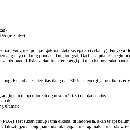
gan)
A (re-strike)
ethod, yang meliputi pengukuran data kecepatan (velocity) dan gaya (fo
 tentang daya dukung pondasi tiang tunggal, Dari Jasa pda test segi
an sambungan, Efisiensi dari transfer energi pukulan hammer/alat panca
tiang, Keutuhan / integritas tiang dan Efisiensi energi yang ditransf
r, angin dan temperature dengan suhu 20-30 derajat celcius.
 tanah.
g ultimate.
(PDA) Test sudah cukup lama dikenal di Indonesia, akan tetapi belum t
agai salah satu jenis pengujian dinamik dengan menggunakan metoda wave a