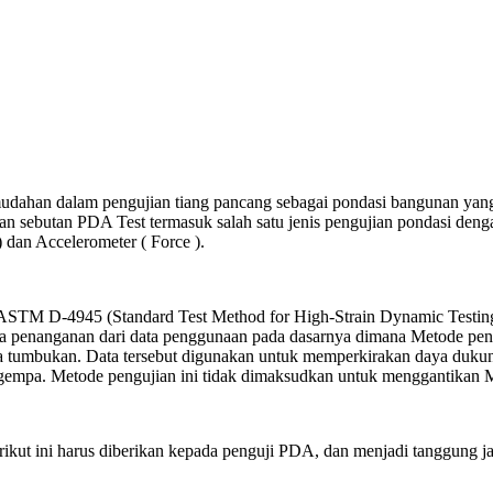
mudahan dalam pengujian tiang pancang sebagai pondasi bangunan ya
dengan sebutan PDA Test termasuk salah satu jenis pengujian pondasi 
) dan Accelerometer ( Force ).
 ASTM D-4945 (Standard Test Method for High-Strain Dynamic Testin
ya penanganan dari data penggunaan pada dasarnya dimana Metode peng
 tumbukan. Data tersebut digunakan untuk memperkirakan daya dukung da
lai gempa. Metode pengujian ini tidak dimaksudkan untuk menggantikan
berikut ini harus diberikan kepada penguji PDA, dan menjadi tanggun