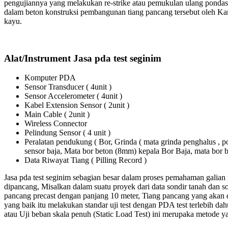
pengujiannya yang melakukan re-strike atau pemukulan ulang pondas
dalam beton konstruksi pembangunan tiang pancang tersebut oleh Kare
kayu.
Alat/Instrument Jasa pda test seginim
Komputer PDA
Sensor Transducer ( 4unit )
Sensor Accelerometer ( 4unit )
Kabel Extension Sensor ( 2unit )
Main Cable ( 2unit )
Wireless Connector
Pelindung Sensor ( 4 unit )
Peralatan pendukung ( Bor, Grinda ( mata grinda penghalus ,
sensor baja, Mata bor beton (8mm) kepala Bor Baja, mata bo
Data Riwayat Tiang ( Pilling Record )
Jasa pda test seginim sebagian besar dalam proses pemahaman galian
dipancang, Misalkan dalam suatu proyek dari data sondir tanah dan 
pancang precast dengan panjang 10 meter, Tiang pancang yang akan di
yang baik itu melakukan standar uji test dengan PDA test terlebih dahul
atau Uji beban skala penuh (Static Load Test) ini merupaka metode y