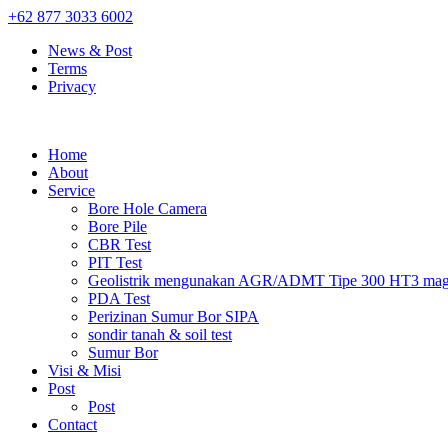
+62 877 3033 6002
News & Post
Terms
Privacy
Home
About
Service
Bore Hole Camera
Bore Pile
CBR Test
PIT Test
Geolistrik mengunakan AGR/ADMT Tipe 300 HT3 magn
PDA Test
Perizinan Sumur Bor SIPA
sondir tanah & soil test
Sumur Bor
Visi & Misi
Post
Post
Contact