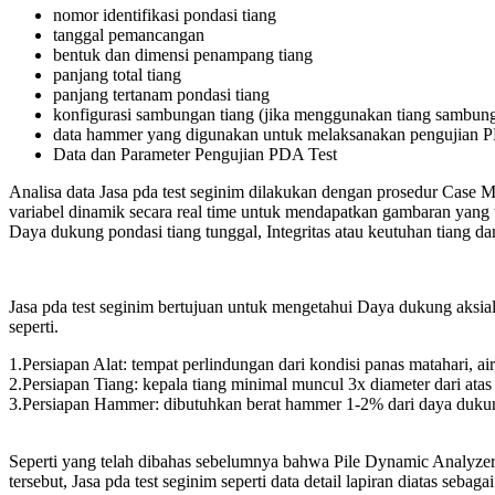
nomor identifikasi pondasi tiang
tanggal pemancangan
bentuk dan dimensi penampang tiang
panjang total tiang
panjang tertanam pondasi tiang
konfigurasi sambungan tiang (jika menggunakan tiang sambun
data hammer yang digunakan untuk melaksanakan pengujian PD
Data dan Parameter Pengujian PDA Test
Analisa data Jasa pda test seginim dilakukan dengan prosedur Case M
variabel dinamik secara real time untuk mendapatkan gambaran yang
Daya dukung pondasi tiang tunggal, Integritas atau keutuhan tiang d
Jasa pda test seginim bertujuan untuk mengetahui Daya dukung aksial 
seperti.
1.Persiapan Alat: tempat perlindungan dari kondisi panas matahari, ai
2.Persiapan Tiang: kepala tiang minimal muncul 3x diameter dari atas
3.Persiapan Hammer: dibutuhkan berat hammer 1-2% dari daya dukun
Seperti yang telah dibahas sebelumnya bahwa Pile Dynamic Analyzer 
tersebut, Jasa pda test seginim seperti data detail lapiran diatas seb