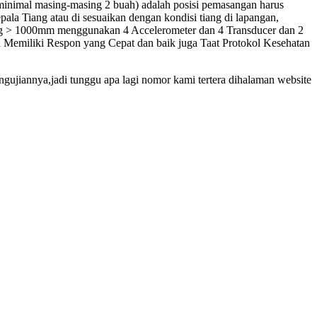
(minimal masing-masing 2 buah) adalah posisi pemasangan harus
ala Tiang atau di sesuaikan dengan kondisi tiang di lapangan,
g > 1000mm menggunakan 4 Accelerometer dan 4 Transducer dan 2
a Memiliki Respon yang Cepat dan baik juga Taat Protokol Kesehatan
gujiannya,jadi tunggu apa lagi nomor kami tertera dihalaman website
m
ginim