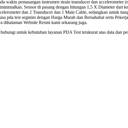
ada waktu pemasangan instrumen strain transducer dan accelerometer 
diminimalkan. Sensor di pasang dengan hitungan 1,5 X Diameter dari kep
erometer dan 2 Transducer dan 1 Main Cable, sedangkan untuk tian
asa pda test seginim dengan Harga Murah dan Bersahabat serta Pekerj
ra dihalaman Website Resmi kami sekarang juga.
 hubungi untuk kebutuhan layanan PDA Test terakurat atas data dan pen
Jasa pda test seginim
Jasa pda test seginim
Harga Jasa pda test segini
Biaya Jasa pda test se