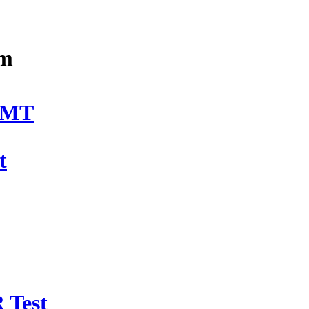
im
DMT
t
 Test