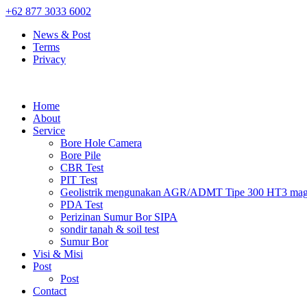
+62 877 3033 6002
News & Post
Terms
Privacy
Home
About
Service
Bore Hole Camera
Bore Pile
CBR Test
PIT Test
Geolistrik mengunakan AGR/ADMT Tipe 300 HT3 magn
PDA Test
Perizinan Sumur Bor SIPA
sondir tanah & soil test
Sumur Bor
Visi & Misi
Post
Post
Contact