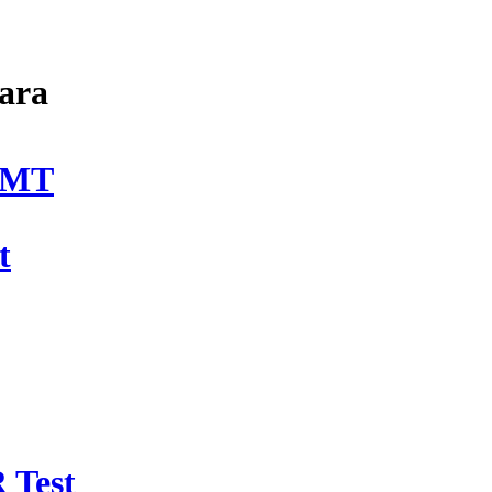
ara
DMT
t
 Test