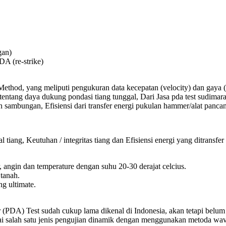
gan)
A (re-strike)
Method, yang meliputi pengukuran data kecepatan (velocity) dan gaya (
 tentang daya dukung pondasi tiang tunggal, Dari Jasa pda test sudi
an sambungan, Efisiensi dari transfer energi pukulan hammer/alat panca
 tiang, Keutuhan / integritas tiang dan Efisiensi energi yang ditrans
r, angin dan temperature dengan suhu 20-30 derajat celcius.
 tanah.
g ultimate.
(PDA) Test sudah cukup lama dikenal di Indonesia, akan tetapi belum t
bagai salah satu jenis pengujian dinamik dengan menggunakan metoda wave