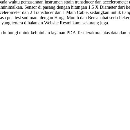
pada waktu pemasangan instrumen strain transducer dan accelerometer
diminimalkan. Sensor di pasang dengan hitungan 1,5 X Diameter dari kep
erometer dan 2 Transducer dan 1 Main Cable, sedangkan untuk tian
asa pda test sudimara dengan Harga Murah dan Bersahabat serta Peker
yang tertera dihalaman Website Resmi kami sekarang juga.
a hubungi untuk kebutuhan layanan PDA Test terakurat atas data dan p
Jasa p
Jasa
Harga
Biay