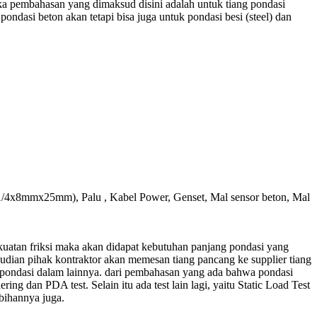
ka pembahasan yang dimaksud disini adalah untuk tiang pondasi
ndasi beton akan tetapi bisa juga untuk pondasi besi (steel) dan
 (1/4x8mmx25mm), Palu , Kabel Power, Genset, Mal sensor beton, Mal
kuatan friksi maka akan didapat kebutuhan panjang pondasi yang
udian pihak kontraktor akan memesan tiang pancang ke supplier tiang
on pondasi dalam lainnya. dari pembahasan yang ada bahwa pondasi
ing dan PDA test. Selain itu ada test lain lagi, yaitu Static Load Test
bihannya juga.