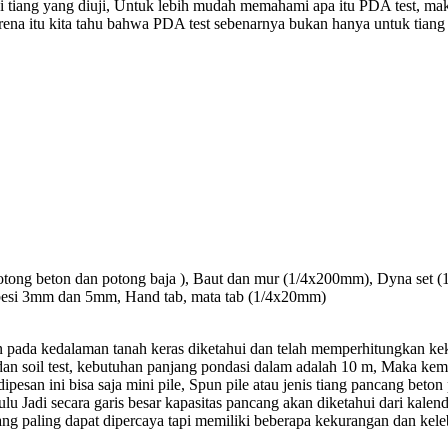
i tiang yang diuji, Untuk lebih mudah memahami apa itu PDA test, ma
na itu kita tahu bahwa PDA test sebenarnya bukan hanya untuk tiang po
 potong beton dan potong baja ), Baut dan mur (1/4x200mm), Dyna set
r besi 3mm dan 5mm, Hand tab, mata tab (1/4x20mm)
n pada kedalaman tanah keras diketahui dan telah memperhitungkan ke
 dan soil test, kebutuhan panjang pondasi dalam adalah 10 m, Maka kem
pesan ini bisa saja mini pile, Spun pile atau jenis tiang pancang bet
u Jadi secara garis besar kapasitas pancang akan diketahui dari kalender
ang paling dapat dipercaya tapi memiliki beberapa kekurangan dan kele