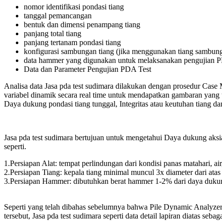
nomor identifikasi pondasi tiang
tanggal pemancangan
bentuk dan dimensi penampang tiang
panjang total tiang
panjang tertanam pondasi tiang
konfigurasi sambungan tiang (jika menggunakan tiang sambun
data hammer yang digunakan untuk melaksanakan pengujian PD
Data dan Parameter Pengujian PDA Test
Analisa data Jasa pda test sudimara dilakukan dengan prosedur Case 
variabel dinamik secara real time untuk mendapatkan gambaran yang
Daya dukung pondasi tiang tunggal, Integritas atau keutuhan tiang d
Jasa pda test sudimara bertujuan untuk mengetahui Daya dukung aksial
seperti.
1.Persiapan Alat: tempat perlindungan dari kondisi panas matahari, ai
2.Persiapan Tiang: kepala tiang minimal muncul 3x diameter dari atas
3.Persiapan Hammer: dibutuhkan berat hammer 1-2% dari daya dukun
Seperti yang telah dibahas sebelumnya bahwa Pile Dynamic Analyzer 
tersebut, Jasa pda test sudimara seperti data detail lapiran diatas se