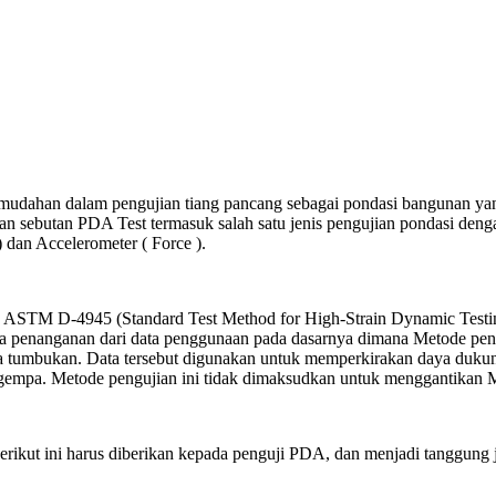
emudahan dalam pengujian tiang pancang sebagai pondasi bangunan y
dengan sebutan PDA Test termasuk salah satu jenis pengujian pondasi 
) dan Accelerometer ( Force ).
a ASTM D-4945 (Standard Test Method for High-Strain Dynamic Testi
ya penanganan dari data penggunaan pada dasarnya dimana Metode peng
 tumbukan. Data tersebut digunakan untuk memperkirakan daya dukung da
lai gempa. Metode pengujian ini tidak dimaksudkan untuk menggantikan
 berikut ini harus diberikan kepada penguji PDA, dan menjadi tanggu