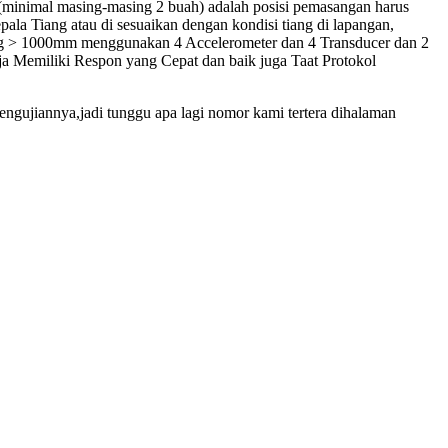
 (minimal masing-masing 2 buah) adalah posisi pemasangan harus
ala Tiang atau di sesuaikan dengan kondisi tiang di lapangan,
g > 1000mm menggunakan 4 Accelerometer dan 4 Transducer dan 2
ja Memiliki Respon yang Cepat dan baik juga Taat Protokol
engujiannya,jadi tunggu apa lagi nomor kami tertera dihalaman
da test sudimara
 pda test sudimara
 Jasa pda test sudimara
a Jasa pda test sudimara