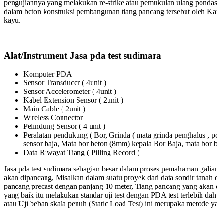
pengujiannya yang melakukan re-strike atau pemukulan ulang pondas
dalam beton konstruksi pembangunan tiang pancang tersebut oleh Kare
kayu.
Alat/Instrument Jasa pda test sudimara
Komputer PDA
Sensor Transducer ( 4unit )
Sensor Accelerometer ( 4unit )
Kabel Extension Sensor ( 2unit )
Main Cable ( 2unit )
Wireless Connector
Pelindung Sensor ( 4 unit )
Peralatan pendukung ( Bor, Grinda ( mata grinda penghalus ,
sensor baja, Mata bor beton (8mm) kepala Bor Baja, mata bo
Data Riwayat Tiang ( Pilling Record )
Jasa pda test sudimara sebagian besar dalam proses pemahaman galia
akan dipancang, Misalkan dalam suatu proyek dari data sondir tanah
pancang precast dengan panjang 10 meter, Tiang pancang yang akan di
yang baik itu melakukan standar uji test dengan PDA test terlebih dahul
atau Uji beban skala penuh (Static Load Test) ini merupaka metode y