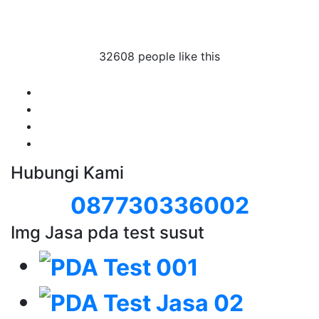
sa pda test susut
 pda test susut
32608 people like this
Hubungi Kami
087730336002
Img Jasa pda test susut