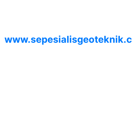
Indonesia
© 2026
www.sepesialisgeoteknik.
| Penyedia Layanan
Pembuatan Izin Sumur Bor
SIPA, Geolistrik,
SondirTanah & Soil Test,
PDA Test & Sumur Bor, Pit
Test, CBR Test