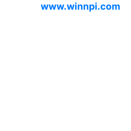
© 2012
www.winnpi.com
|
Testindo Maju Utama