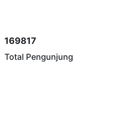
215782
Total Pengunjung
strik, Perizinan SIPA, Izin SIPA, j
Layanan Terbaik dalam
Jasa Bor Sumur / Sumur
Bor, Sondir Tanah & Soil