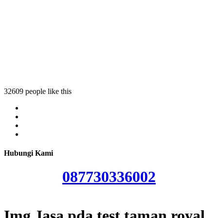
Jasa p
Jasa
Harga
Biay
32609 people like this
Hubungi Kami
087730336002
Img Jasa pda test taman royal