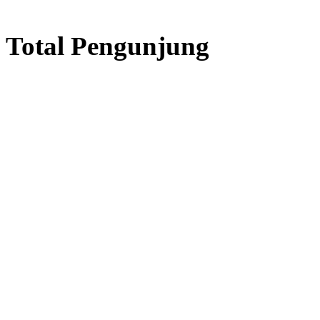
Total Pengunjung
istrik, Perizinan SIPA, Izin S
Layanan Terbaik dalam Jasa
Bor Sumur / Sumur Bor,
Sondir Tanah & Soil Test,
Geolistrik dan PDA Test / Test
PDA, PIT Test, CBR Test dan