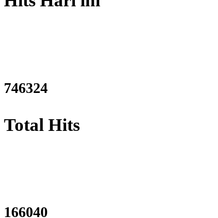
Hits Hari ini
906454
Total Hits
202441