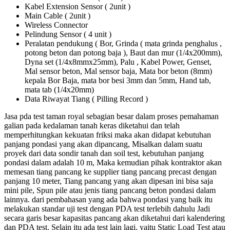
Kabel Extension Sensor ( 2unit )
Main Cable ( 2unit )
Wireless Connector
Pelindung Sensor ( 4 unit )
Peralatan pendukung ( Bor, Grinda ( mata grinda penghalus ,
potong beton dan potong baja ), Baut dan mur (1/4x200mm),
Dyna set (1/4x8mmx25mm), Palu , Kabel Power, Genset,
Mal sensor beton, Mal sensor baja, Mata bor beton (8mm)
kepala Bor Baja, mata bor besi 3mm dan 5mm, Hand tab,
mata tab (1/4x20mm)
Data Riwayat Tiang ( Pilling Record )
Jasa pda test taman royal sebagian besar dalam proses pemahaman
galian pada kedalaman tanah keras diketahui dan telah
memperhitungkan kekuatan friksi maka akan didapat kebutuhan
panjang pondasi yang akan dipancang, Misalkan dalam suatu
proyek dari data sondir tanah dan soil test, kebutuhan panjang
pondasi dalam adalah 10 m, Maka kemudian pihak kontraktor akan
memesan tiang pancang ke supplier tiang pancang precast dengan
panjang 10 meter, Tiang pancang yang akan dipesan ini bisa saja
mini pile, Spun pile atau jenis tiang pancang beton pondasi dalam
lainnya. dari pembahasan yang ada bahwa pondasi yang baik itu
melakukan standar uji test dengan PDA test terlebih dahulu Jadi
secara garis besar kapasitas pancang akan diketahui dari kalendering
dan PDA test. Selain itu ada test lain lagi, yaitu Static Load Test atau