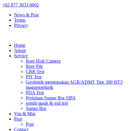
+62 877 3033 6002
News & Post
Terms
Privacy
Home
About
Service
Bore Hole Camera
Bore Pile
CBR Test
PIT Test
Geolistrik mengunakan AGR/ADMT Tipe 300 HT3
magnetotelurik
PDA Test
Perizinan Sumur Bor SIPA
sondir tanah & soil test
Sumur Bor
Visi & Misi
Post
Post
Contact