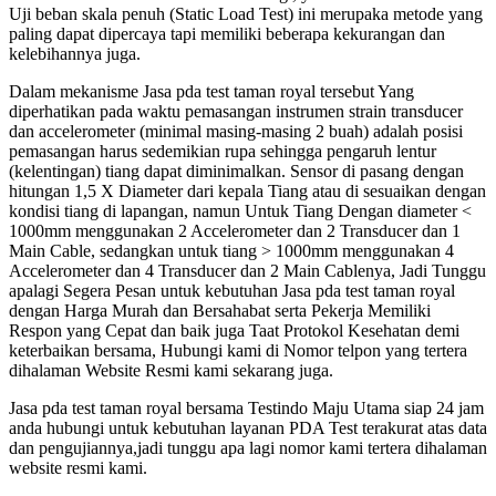
Uji beban skala penuh (Static Load Test) ini merupaka metode yang
paling dapat dipercaya tapi memiliki beberapa kekurangan dan
kelebihannya juga.
Dalam mekanisme Jasa pda test taman royal tersebut Yang
diperhatikan pada waktu pemasangan instrumen strain transducer
dan accelerometer (minimal masing-masing 2 buah) adalah posisi
pemasangan harus sedemikian rupa sehingga pengaruh lentur
(kelentingan) tiang dapat diminimalkan. Sensor di pasang dengan
hitungan 1,5 X Diameter dari kepala Tiang atau di sesuaikan dengan
kondisi tiang di lapangan, namun Untuk Tiang Dengan diameter <
1000mm menggunakan 2 Accelerometer dan 2 Transducer dan 1
Main Cable, sedangkan untuk tiang > 1000mm menggunakan 4
Accelerometer dan 4 Transducer dan 2 Main Cablenya, Jadi Tunggu
apalagi Segera Pesan untuk kebutuhan Jasa pda test taman royal
dengan Harga Murah dan Bersahabat serta Pekerja Memiliki
Respon yang Cepat dan baik juga Taat Protokol Kesehatan demi
keterbaikan bersama, Hubungi kami di Nomor telpon yang tertera
dihalaman Website Resmi kami sekarang juga.
Jasa pda test taman royal bersama Testindo Maju Utama siap 24 jam
anda hubungi untuk kebutuhan layanan PDA Test terakurat atas data
dan pengujiannya,jadi tunggu apa lagi nomor kami tertera dihalaman
website resmi kami.