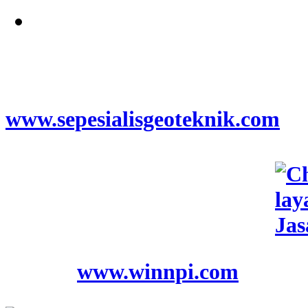
Jangkauan Seluruh
Indonesia
© 2026
www.sepesialisgeoteknik.com
|
Penyedia Layanan Pembuatan
Izin Sumur Bor SIPA,
Geolistrik, SondirTanah & Soil
Test, PDA Test & Sumur Bor,
Pit Test, CBR Test
© 2012
www.winnpi.com
|
Testindo Maju Utama