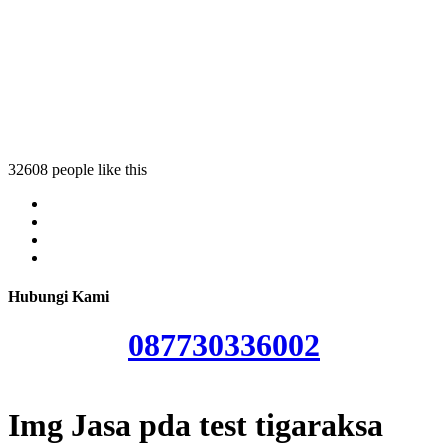
ksa
araksa
tigaraksa
32608 people like this
Hubungi Kami
087730336002
Img Jasa pda test tigaraksa