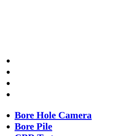
Testindo Maju Utama adalah
Solusi tepat dan terpercaya
dalam memberikan kualitas
terbaik pada pekerjaannya.
Bore Hole Camera
Bore Pile