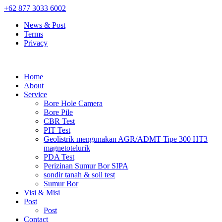
+62 877 3033 6002
News & Post
Terms
Privacy
Home
About
Service
Bore Hole Camera
Bore Pile
CBR Test
PIT Test
Geolistrik mengunakan AGR/ADMT Tipe 300 HT3
magnetotelurik
PDA Test
Perizinan Sumur Bor SIPA
sondir tanah & soil test
Sumur Bor
Visi & Misi
Post
Post
Contact