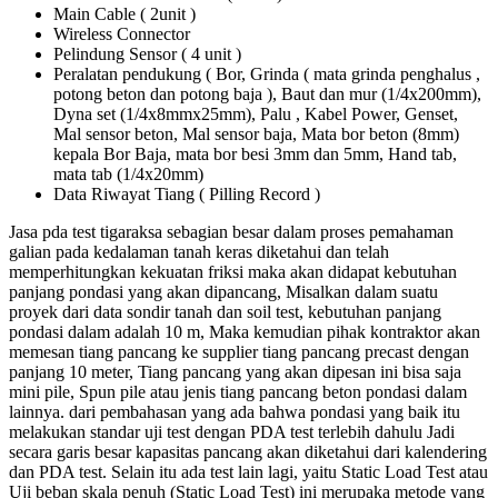
Main Cable ( 2unit )
Wireless Connector
Pelindung Sensor ( 4 unit )
Peralatan pendukung ( Bor, Grinda ( mata grinda penghalus ,
potong beton dan potong baja ), Baut dan mur (1/4x200mm),
Dyna set (1/4x8mmx25mm), Palu , Kabel Power, Genset,
Mal sensor beton, Mal sensor baja, Mata bor beton (8mm)
kepala Bor Baja, mata bor besi 3mm dan 5mm, Hand tab,
mata tab (1/4x20mm)
Data Riwayat Tiang ( Pilling Record )
Jasa pda test tigaraksa sebagian besar dalam proses pemahaman
galian pada kedalaman tanah keras diketahui dan telah
memperhitungkan kekuatan friksi maka akan didapat kebutuhan
panjang pondasi yang akan dipancang, Misalkan dalam suatu
proyek dari data sondir tanah dan soil test, kebutuhan panjang
pondasi dalam adalah 10 m, Maka kemudian pihak kontraktor akan
memesan tiang pancang ke supplier tiang pancang precast dengan
panjang 10 meter, Tiang pancang yang akan dipesan ini bisa saja
mini pile, Spun pile atau jenis tiang pancang beton pondasi dalam
lainnya. dari pembahasan yang ada bahwa pondasi yang baik itu
melakukan standar uji test dengan PDA test terlebih dahulu Jadi
secara garis besar kapasitas pancang akan diketahui dari kalendering
dan PDA test. Selain itu ada test lain lagi, yaitu Static Load Test atau
Uji beban skala penuh (Static Load Test) ini merupaka metode yang