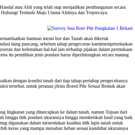
 Handal atau Ahli yang telah siap menjadikan pembangunan secara
asi Hubungi Testindo Maju Utama Ahlinya dan Terprecaya.
 memanfaatkan bantuan mesin bor dan Tanah akan dikeruk
ndasi tiang pancang, sebelum tahap pengecoran kamimemprioritaskan
geseran dan kelemahan hal-hal lain terhadap pijakan dalam permukaan
na itu pemilihan jenis pondasi harus diperhitungkan secara matang
suaikan dengan kondisi tanah dari tiap tahap-pertahap pengecekanya
truksi tersebut, untuk peranan jJenis Bored Pile Sesuai Bentuk akan
ng lingkaran yang ditancapkan ke dalam tanah, namun Tujuan dari
ah hingga titik pondasi ukurannya hingga memberikah hasil yang baik
ng digunakan dalam menentukan kualitas titik lapis tanah untuk
 lebih keras yang mampu menahan beban sesuai kandidiat ukurannya