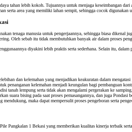
daya tahan lebih kokoh. Tujuannya untuk menjaga keseimbangan dari al
man serta area yang memiliki lahan sempit, sehingga cocok digunakan 
kasi
gunakan tenaga manusia untuk pengerjaannya, sehingga biasa dikenal j
ing. Oleh sebab itu tidak membutuhkan banyak air dalam proses peng
ggunaannya diyakini lebih praktis serta sederhana. Selain itu, dalam p
elebihan dan kelemahan yang menjadikan keakuratan dalam mengatasi 
untuk penanganan kelemahan menjadi keungulan bagi pembanguan kontru
ondisi tanah lempung serta tidak akan mengalami pergerakan ke sampin
uarkan suara bising pada saat proses pemasangannya, dan juga Pondasi 
ang mendukung, maka dapat mempersulit proses pengeboran serta pengec
le Pangkalan 1 Bekasi yang memberikan kualitas kinerja terbaik serta 