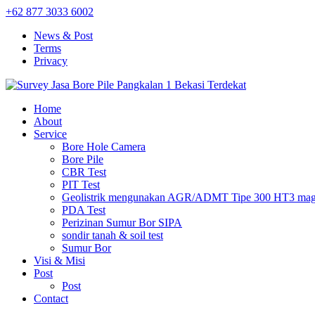
+62 877 3033 6002
News & Post
Terms
Privacy
Home
About
Service
Bore Hole Camera
Bore Pile
CBR Test
PIT Test
Geolistrik mengunakan AGR/ADMT Tipe 300 HT3 magn
PDA Test
Perizinan Sumur Bor SIPA
sondir tanah & soil test
Sumur Bor
Visi & Misi
Post
Post
Contact