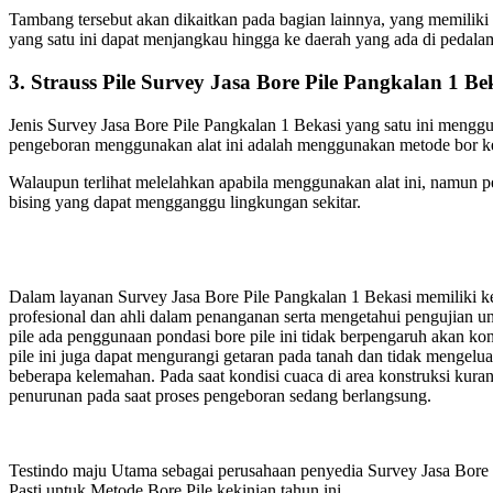
Tambang tersebut akan dikaitkan pada bagian lainnya, yang memiliki 
yang satu ini dapat menjangkau hingga ke daerah yang ada di pedala
3. Strauss Pile Survey Jasa Bore Pile Pangkalan 1 Be
Jenis Survey Jasa Bore Pile Pangkalan 1 Bekasi yang satu ini meng
pengeboran menggunakan alat ini adalah menggunakan metode bor ker
Walaupun terlihat melelahkan apabila menggunakan alat ini, namun pen
bising yang dapat mengganggu lingkungan sekitar.
Dalam layanan Survey Jasa Bore Pile Pangkalan 1 Bekasi memiliki k
profesional dan ahli dalam penanganan serta mengetahui pengujian 
pile ada penggunaan pondasi bore pile ini tidak berpengaruh akan k
pile ini juga dapat mengurangi getaran pada tanah dan tidak mengel
beberapa kelemahan. Pada saat kondisi cuaca di area konstruksi kur
penurunan pada saat proses pengeboran sedang berlangsung.
Testindo maju Utama sebagai perusahaan penyedia Survey Jasa Bore Pi
Pasti untuk Metode Bore Pile kekinian tahun ini.