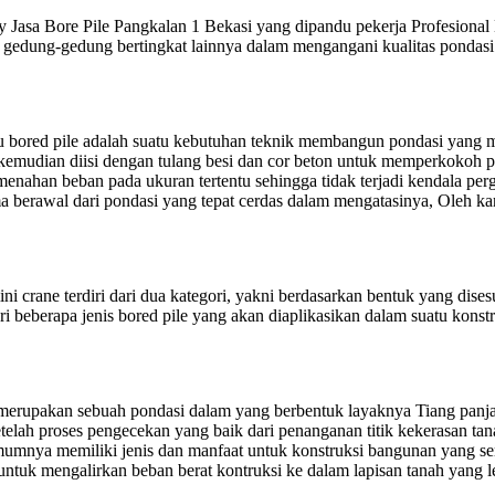
 Jasa Bore Pile Pangkalan 1 Bekasi yang dipandu pekerja Profesional
tau gedung-gedung bertingkat lainnya dalam mengangani kualitas pond
tau bored pile adalah suatu kebutuhan teknik membangun pondasi yang
kemudian diisi dengan tulang besi dan cor beton untuk memperkokoh p
nahan beban pada ukuran tertentu sehingga tidak terjadi kendala per
erawal dari pondasi yang tepat cerdas dalam mengatasinya, Oleh kare
i crane terdiri dari dua kategori, yakni berdasarkan bentuk yang dise
 dari beberapa jenis bored pile yang akan diaplikasikan dalam suatu kons
merupakan sebuah pondasi dalam yang berbentuk layaknya Tiang panja
telah proses pengecekan yang baik dari penanganan titik kekerasan tan
umnya memiliki jenis dan manfaat untuk konstruksi bangunan yang seri
untuk mengalirkan beban berat kontruksi ke dalam lapisan tanah yang