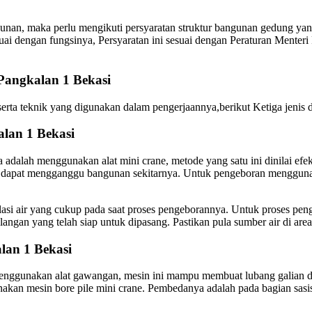
an, maka perlu mengikuti persyaratan struktur bangunan gedung yang
sesuai dengan fungsinya, Persyaratan ini sesuai dengan Peraturan M
 Pangkalan 1 Bekasi
t serta teknik yang digunakan dalam pengerjaannya,berikut Ketiga jenis d
alan 1 Bekasi
 adalah menggunakan alat mini crane, metode yang satu ini dinilai ef
ang dapat mengganggu bangunan sekitarnya. Untuk pengeboran mengguna
si air yang cukup pada saat proses pengeborannya. Untuk proses pen
ulangan yang telah siap untuk dipasang. Pastikan pula sumber air di a
lan 1 Bekasi
h menggunakan alat gawangan, mesin ini mampu membuat lubang galian 
akan mesin bore pile mini crane. Pembedanya adalah pada bagian sasis