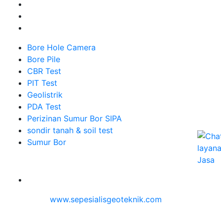
Bore Hole Camera
Bore Pile
CBR Test
PIT Test
Geolistrik
PDA Test
Perizinan Sumur Bor SIPA
sondir tanah & soil test
Sumur Bor
Alamat
Jangkauan Seluruh Indonesia
© 2026
www.sepesialisgeoteknik.com
| Penyedia
Layanan Pembuatan Izin Sumur Bor SIPA, Geolistrik,