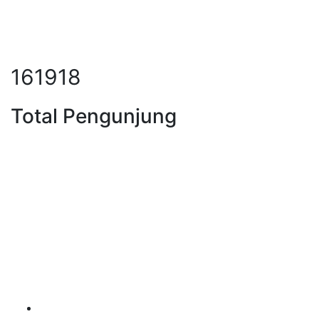
207179
Total Pengunjung
strik, Perizinan SIPA, Izin SIPA, j
Layanan Terbaik dalam Jasa Bor Sumur / Sumur Bor,
Sondir Tanah & Soil Test, Geolistrik dan PDA Test /
Test PDA, PIT Test, CBR Test dan Pembuatan Izin
Sumur Bor SIPA di Seluruh Indonesia, Testindo Maju
Utama adalah Solusi tepat dan terpercaya dalam
memberikan kualitas terbaik pada pekerjaannya.