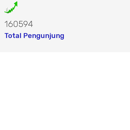
209665
Total Pengunjung
Perizinan SIPA, Izin SIPA, jasa geolistr
Layanan Terbaik dalam Jasa Bor Sumur / Sumur Bor,
Sondir Tanah & Soil Test, Geolistrik dan PDA Test / Test
PDA, PIT Test, CBR Test dan Pembuatan Izin Sumur Bor