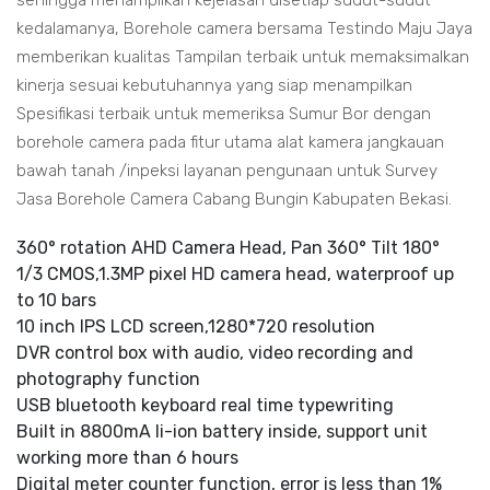
sehingga menampilkan kejelasan disetiap sudut-sudut
kedalamanya, Borehole camera bersama Testindo Maju Jaya
memberikan kualitas Tampilan terbaik untuk memaksimalkan
kinerja sesuai kebutuhannya yang siap menampilkan
Spesifikasi terbaik untuk memeriksa Sumur Bor dengan
borehole camera pada fitur utama alat kamera jangkauan
bawah tanah /inpeksi layanan pengunaan untuk Survey
Jasa Borehole Camera Cabang Bungin Kabupaten Bekasi.
360° rotation AHD Camera Head, Pan 360° Tilt 180°
1/3 CMOS,1.3MP pixel HD camera head, waterproof up
to 10 bars
10 inch IPS LCD screen,1280*720 resolution
DVR control box with audio, video recording and
photography function
USB bluetooth keyboard real time typewriting
Built in 8800mA li-ion battery inside, support unit
working more than 6 hours
Digital meter counter function, error is less than 1%