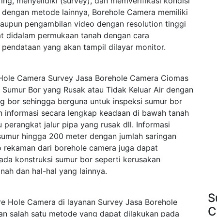
ng, menyelidiki (survey), dan memverifikasi kondisi
 dengan metode lainnya, Borehole Camera memiliki
aupun pengambilan video dengan resolution tinggi
at didalam permukaan tanah dengan cara
pendataan yang akan tampil dilayar monitor.
 Hole Camera Survey Jasa Borehole Camera Ciomas
 Sumur Bor yang Rusak atau Tidak Keluar Air dengan
g bor sehingga berguna untuk inspeksi sumur bor
n informasi secara lengkap keadaan di bawah tanah
 perangkat jalur pipa yang rusak dll. Informasi
sumur hingga 200 meter dengan jumlah saringan
eo rekaman dari borehole camera juga dapat
ada konstruksi sumur bor seperti kerusakan
tanah dan hal-hal yang lainnya.
S
re Hole Camera di layanan Survey Jasa Borehole
C
n salah satu metode yang dapat dilakukan pada