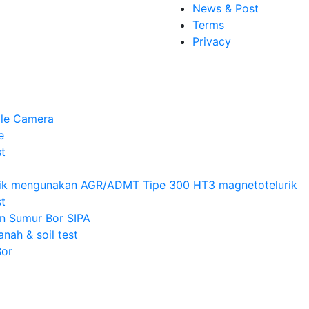
News & Post
Terms
Privacy
le Camera
e
t
rik mengunakan AGR/ADMT Tipe 300 HT3 magnetotelurik
t
an Sumur Bor SIPA
anah & soil test
Bor