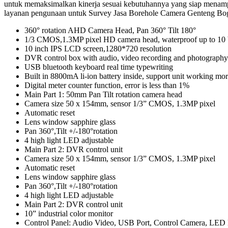
untuk memaksimalkan kinerja sesuai kebutuhannya yang siap menampi
layanan pengunaan untuk Survey Jasa Borehole Camera Genteng Bo
360° rotation AHD Camera Head, Pan 360° Tilt 180°
1/3 CMOS,1.3MP pixel HD camera head, waterproof up to 10 
10 inch IPS LCD screen,1280*720 resolution
DVR control box with audio, video recording and photography
USB bluetooth keyboard real time typewriting
Built in 8800mA li-ion battery inside, support unit working mo
Digital meter counter function, error is less than 1%
Main Part 1: 50mm Pan Tilt rotation camera head
Camera size 50 x 154mm, sensor 1/3” CMOS, 1.3MP pixel
Automatic reset
Lens window sapphire glass
Pan 360°,Tilt +/-180°rotation
4 high light LED adjustable
Main Part 2: DVR control unit
Camera size 50 x 154mm, sensor 1/3” CMOS, 1.3MP pixel
Automatic reset
Lens window sapphire glass
Pan 360°,Tilt +/-180°rotation
4 high light LED adjustable
Main Part 2: DVR control unit
10” industrial color monitor
Control Panel: Audio Video, USB Port, Control Camera, LED 