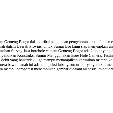
a Genteng Bogor dalam prihal pengunaan pengeboran air tanah memerl
nah dalam Daerah Provinsi untuk Sumur Bor kami siap menyiapkan un
tuhan Survey Jasa borehole camera Genteng Bogor ada 2 point yang di
yelidikan Konstruksi Sumur Menggunakan Bore Hole Camera, Testindo
 debit yang baik/tidak juga mampu menampilkan kerusakan materialkon
kamera bawah tanah ini adalah inpeksi lubang sumur bor yang efektif 
amera mampu beroperasi menampilkan gambar didalam air sesuai minat 