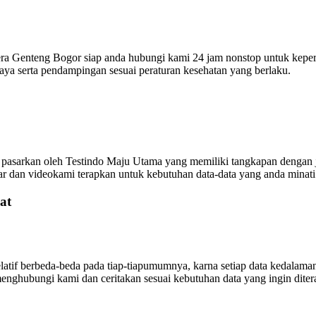
a Genteng Bogor siap anda hubungi kami 24 jam nonstop untuk keperlu
aya serta pendampingan sesuai peraturan kesehatan yang berlaku.
 pasarkan oleh Testindo Maju Utama yang memiliki tangkapan dengan 
ar dan videokami terapkan untuk kebutuhan data-data yang anda minati
at
atif berbeda-beda pada tiap-tiapumumnya, karna setiap data kedalaman
enghubungi kami dan ceritakan sesuai kebutuhan data yang ingin dit