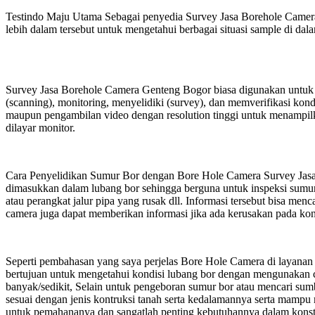
Testindo Maju Utama Sebagai penyedia Survey Jasa Borehole Camera
lebih dalam tersebut untuk mengetahui berbagai situasi sample di dal
Survey Jasa Borehole Camera Genteng Bogor biasa digunakan untuk I
(scanning), monitoring, menyelidiki (survey), dan memverifikasi ko
maupun pengambilan video dengan resolution tinggi untuk menampilk
dilayar monitor.
Cara Penyelidikan Sumur Bor dengan Bore Hole Camera Survey Jasa
dimasukkan dalam lubang bor sehingga berguna untuk inspeksi sumur 
atau perangkat jalur pipa yang rusak dll. Informasi tersebut bisa me
camera juga dapat memberikan informasi jika ada kerusakan pada konst
Seperti pembahasan yang saya perjelas Bore Hole Camera di layana
bertujuan untuk mengetahui kondisi lubang bor dengan mengunakan c
banyak/sedikit, Selain untuk pengeboran sumur bor atau mencari sum
sesuai dengan jenis kontruksi tanah serta kedalamannya serta mampu m
untuk pemahananya dan sangatlah penting kebutuhannya dalam konstru