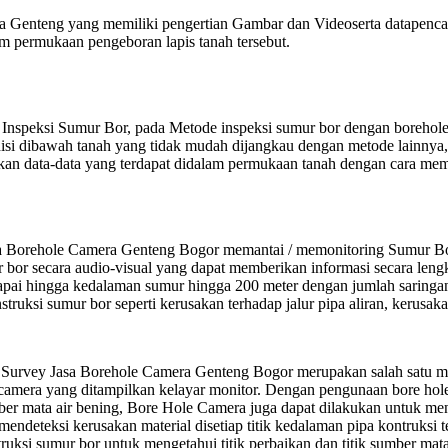
 Genteng yang memiliki pengertian Gambar dan Videoserta datapencat
am permukaan pengeboran lapis tanah tersebut.
nspeksi Sumur Bor, pada Metode inspeksi sumur bor dengan borehole 
ndisi dibawah tanah yang tidak mudah dijangkau dengan metode lainny
an data-data yang terdapat didalam permukaan tanah dengan cara mema
 Borehole Camera Genteng Bogor memantai / memonitoring Sumur Bor
bor secara audio-visual yang dapat memberikan informasi secara lengka
ncapai hingga kedalaman sumur hingga 200 meter dengan jumlah saringan
ruksi sumur bor seperti kerusakan terhadap jalur pipa aliran, kerusakan
n Survey Jasa Borehole Camera Genteng Bogor merupakan salah satu m
amera yang ditampilkan kelayar monitor. Dengan pengunaan bore hole 
ber mata air bening, Bore Hole Camera juga dapat dilakukan untuk men
endeteksi kerusakan material disetiap titik kedalaman pipa kontruksi t
ksi sumur bor untuk mengetahui titik perbaikan dan titik sumber mata