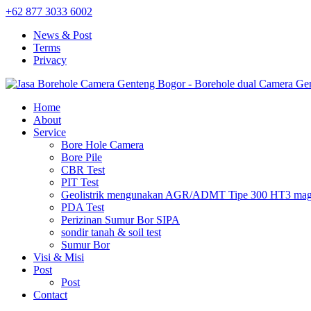
+62 877 3033 6002
News & Post
Terms
Privacy
Home
About
Service
Bore Hole Camera
Bore Pile
CBR Test
PIT Test
Geolistrik mengunakan AGR/ADMT Tipe 300 HT3 magn
PDA Test
Perizinan Sumur Bor SIPA
sondir tanah & soil test
Sumur Bor
Visi & Misi
Post
Post
Contact