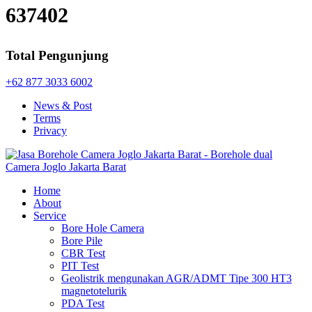
637402
Total Pengunjung
+62 877 3033 6002
News & Post
Terms
Privacy
Home
About
Service
Bore Hole Camera
Bore Pile
CBR Test
PIT Test
Geolistrik mengunakan AGR/ADMT Tipe 300 HT3
magnetotelurik
PDA Test