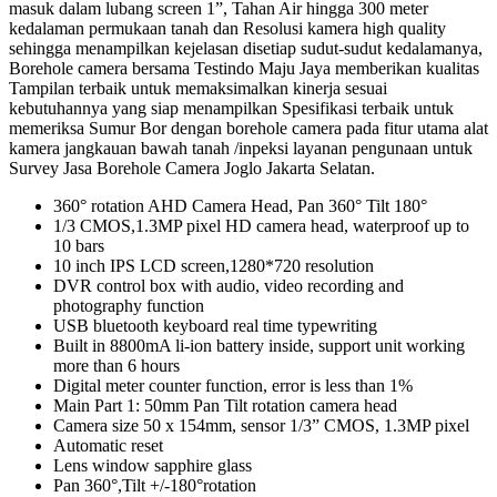
masuk dalam lubang screen 1”, Tahan Air hingga 300 meter
kedalaman permukaan tanah dan Resolusi kamera high quality
sehingga menampilkan kejelasan disetiap sudut-sudut kedalamanya,
Borehole camera bersama Testindo Maju Jaya memberikan kualitas
Tampilan terbaik untuk memaksimalkan kinerja sesuai
kebutuhannya yang siap menampilkan Spesifikasi terbaik untuk
memeriksa Sumur Bor dengan borehole camera pada fitur utama alat
kamera jangkauan bawah tanah /inpeksi layanan pengunaan untuk
Survey Jasa Borehole Camera Joglo Jakarta Selatan.
360° rotation AHD Camera Head, Pan 360° Tilt 180°
1/3 CMOS,1.3MP pixel HD camera head, waterproof up to
10 bars
10 inch IPS LCD screen,1280*720 resolution
DVR control box with audio, video recording and
photography function
USB bluetooth keyboard real time typewriting
Built in 8800mA li-ion battery inside, support unit working
more than 6 hours
Digital meter counter function, error is less than 1%
Main Part 1: 50mm Pan Tilt rotation camera head
Camera size 50 x 154mm, sensor 1/3” CMOS, 1.3MP pixel
Automatic reset
Lens window sapphire glass
Pan 360°,Tilt +/-180°rotation