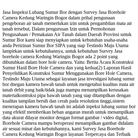
Jasa Inspeksi Lubang Sumur Bor dengan Survey Jasa Borehole
Camera Kedung Waringin Bogor dalam prihal pengunaan
pengeboran air tanah memerlukan izin untuk pengambilan mata air
tanah tersebut, Dalam pengurusan Izin untuk Permohonan
Pengusahaan / Pemakaian Air Tanah dalam Daerah Provinsi untuk
Sumur Bor kami siap menyiapkan untuk kebutuhan usaha-usaha
anda Perizinan Sumur Bor SIPA yang siap Testindo Maju Utama
lampirkan untuk kebutuhannya, untuk kebutuhan Survey Jasa
borehole camera Kedung Waringin Bogor ada 2 point yang
dibutuhkan dalam bore hole camera. Yaitu: Berita Acara Konstruksi
Sumur Hasil Bore Hole Camera dan yang kedua(2) Laporan Hasil
Penyelidikan Konstruksi Sumur Menggunakan Bore Hole Camera,
Testindo Maju Utama sebagai layanan jasa investigasi lubang sumur
bor dnegan kamera bawah tanah untuk mengetahui kualitas mata air
tanah debit yang baik/tidak juga mampu menampilkan kerusakan
materialkontruksi pipa bawah tanah yang siap ditampilkan dengan
kualitas tampilan bersih dan cerah pada resolution tinggi,sistem
menerapan kamera bawah tanah ini adalah inpeksi lubang sumur bor
yang efektif memberikan beban angaran murah untuk menampilkan
data akurat dilayar monitor dengan format gambar / video digital,
Borehole Camera mampu beroperasi menampilkan gambar didalam
air sesuai minat dan kebutuhannya, kami Survey Jasa Borehole
Camera Kedung Waringin Bogor layanan Terpercaya dan Terbaik