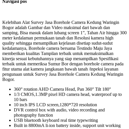
Navigasi pos
Kelebihan Alat Survey Jasa Borehole Camera Kedung Waringin
Bogor adalah Gambar dan Video maksimal dari bawah dan
samping, Bisa masuk dalam lubang screen 1”, Tahan Air hingga 300
meter kedalaman permukaan tanah dan Resolusi kamera high
quality sehingga menampilkan kejelasan disetiap sudut-sudut
kedalamanya, Borehole camera bersama Testindo Maju Jaya
memberikan kualitas Tampilan terbaik untuk memaksimalkan
kinerja sesuai kebutuhannya yang siap menampilkan Spesifikasi
terbaik untuk memeriksa Sumur Bor dengan borehole camera pada
fitur utama alat kamera jangkauan bawah tanah /inpeksi layanan
pengunaan untuk Survey Jasa Borehole Camera Kedung Waringin
Bogor.
360° rotation AHD Camera Head, Pan 360° Tilt 180°
1/3 CMOS,1.3MP pixel HD camera head, waterproof up to
10 bars
10 inch IPS LCD screen,1280*720 resolution
DVR control box with audio, video recording and
photography function
USB bluetooth keyboard real time typewriting
Built in 8800mA li-ion battery inside, support unit working