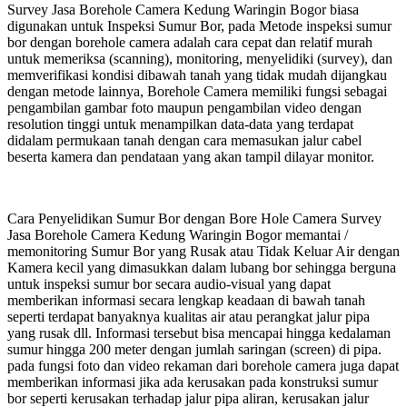
Survey Jasa Borehole Camera Kedung Waringin Bogor biasa
digunakan untuk Inspeksi Sumur Bor, pada Metode inspeksi sumur
bor dengan borehole camera adalah cara cepat dan relatif murah
untuk memeriksa (scanning), monitoring, menyelidiki (survey), dan
memverifikasi kondisi dibawah tanah yang tidak mudah dijangkau
dengan metode lainnya, Borehole Camera memiliki fungsi sebagai
pengambilan gambar foto maupun pengambilan video dengan
resolution tinggi untuk menampilkan data-data yang terdapat
didalam permukaan tanah dengan cara memasukan jalur cabel
beserta kamera dan pendataan yang akan tampil dilayar monitor.
Cara Penyelidikan Sumur Bor dengan Bore Hole Camera Survey
Jasa Borehole Camera Kedung Waringin Bogor memantai /
memonitoring Sumur Bor yang Rusak atau Tidak Keluar Air dengan
Kamera kecil yang dimasukkan dalam lubang bor sehingga berguna
untuk inspeksi sumur bor secara audio-visual yang dapat
memberikan informasi secara lengkap keadaan di bawah tanah
seperti terdapat banyaknya kualitas air atau perangkat jalur pipa
yang rusak dll. Informasi tersebut bisa mencapai hingga kedalaman
sumur hingga 200 meter dengan jumlah saringan (screen) di pipa.
pada fungsi foto dan video rekaman dari borehole camera juga dapat
memberikan informasi jika ada kerusakan pada konstruksi sumur
bor seperti kerusakan terhadap jalur pipa aliran, kerusakan jalur