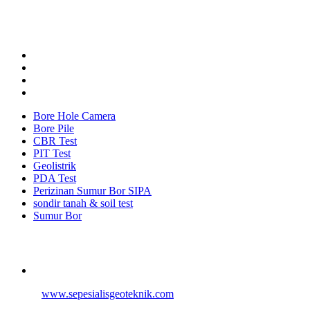
Test dan Pembuatan Izin Sumur Bor SIPA di Seluruh Indonesia,
Testindo Maju Utama adalah Solusi tepat dan terpercaya dalam
memberikan kualitas terbaik pada pekerjaannya.
Bore Hole Camera
Bore Pile
CBR Test
PIT Test
Geolistrik
PDA Test
Perizinan Sumur Bor SIPA
sondir tanah & soil test
Sumur Bor
Alamat
Jangkauan Seluruh Indonesia
© 2026
www.sepesialisgeoteknik.com
| Penyedia Layanan
Pembuatan Izin Sumur Bor SIPA, Geolistrik, SondirTanah & Soil