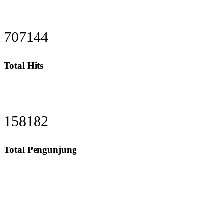
863971
Total Hits
193263
Total Pengunjung
ik, Perizinan SIPA, Izin SIPA, jasa geolistrik, sumur bor
Layanan Terbaik dalam Jasa Bor Sumur / Sumur Bor, Sondir Tanah
& Soil Test, Geolistrik dan PDA Test / Test PDA, PIT Test, CBR