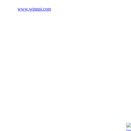
Test, PDA Test & Sumur Bor, Pit Test, CBR Test
© 2012
www.winnpi.com
| Testindo Maju Utama