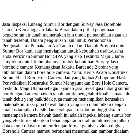
Jasa Inspeksi Lubang Sumur Bor dengan Survey Jasa Borehole
Camera Kemanggisan Jakarta Barat dalam prihal pengunaan
pengeboran air tanah memerlukan izin untuk pengambilan mata air
tanah tersebut, Dalam pengurusan Izin untuk Permohonan
Pengusahaan / Pemakaian Air Tanah dalam Daerah Provinsi untuk
Sumur Bor kami siap menyiapkan untuk kebutuhan usaha-usaha
anda Perizinan Sumur Bor SIPA yang siap Testindo Maju Utama
lampirkan untuk kebutuhannya, untuk kebutuhan Survey Jasa
borehole camera Kemanggisan Jakarta Barat ada 2 point yang
dibutuhkan dalam bore hole camera. Yaitu: Berita Acara Konstruksi
Sumur Hasil Bore Hole Camera dan yang kedua(2) Laporan Hasil
Penyelidikan Konstruksi Sumur Menggunakan Bore Hole Camera,
Testindo Maju Utama sebagai layanan jasa investigasi lubang sumur
bor dnegan kamera bawah tanah untuk mengetahui kualitas mata air
tanah debit yang baik/tidak juga mampu menampilkan kerusakan
materialkontruksi pipa bawah tanah yang siap ditampilkan dengan
kualitas tampilan bersih dan cerah pada resolution tinggi,sistem
menerapan kamera bawah tanah ini adalah inpeksi lubang sumur bor
yang efektif memberikan beban angaran murah untuk menampilkan
data akurat dilayar monitor dengan format gambar / video digital,
Borehole Camera mampu beroperasi menampilkan gambar didalam