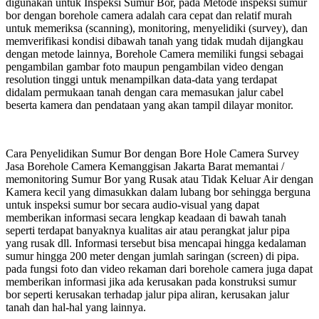
digunakan untuk Inspeksi Sumur Bor, pada Metode inspeksi sumur
bor dengan borehole camera adalah cara cepat dan relatif murah
untuk memeriksa (scanning), monitoring, menyelidiki (survey), dan
memverifikasi kondisi dibawah tanah yang tidak mudah dijangkau
dengan metode lainnya, Borehole Camera memiliki fungsi sebagai
pengambilan gambar foto maupun pengambilan video dengan
resolution tinggi untuk menampilkan data-data yang terdapat
didalam permukaan tanah dengan cara memasukan jalur cabel
beserta kamera dan pendataan yang akan tampil dilayar monitor.
Cara Penyelidikan Sumur Bor dengan Bore Hole Camera Survey
Jasa Borehole Camera Kemanggisan Jakarta Barat memantai /
memonitoring Sumur Bor yang Rusak atau Tidak Keluar Air dengan
Kamera kecil yang dimasukkan dalam lubang bor sehingga berguna
untuk inspeksi sumur bor secara audio-visual yang dapat
memberikan informasi secara lengkap keadaan di bawah tanah
seperti terdapat banyaknya kualitas air atau perangkat jalur pipa
yang rusak dll. Informasi tersebut bisa mencapai hingga kedalaman
sumur hingga 200 meter dengan jumlah saringan (screen) di pipa.
pada fungsi foto dan video rekaman dari borehole camera juga dapat
memberikan informasi jika ada kerusakan pada konstruksi sumur
bor seperti kerusakan terhadap jalur pipa aliran, kerusakan jalur
tanah dan hal-hal yang lainnya.