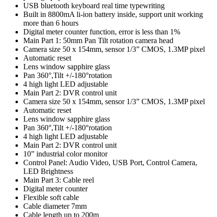
USB bluetooth keyboard real time typewriting
Built in 8800mA li-ion battery inside, support unit working
more than 6 hours
Digital meter counter function, error is less than 1%
Main Part 1: 50mm Pan Tilt rotation camera head
Camera size 50 x 154mm, sensor 1/3” CMOS, 1.3MP pixel
Automatic reset
Lens window sapphire glass
Pan 360°,Tilt +/-180°rotation
4 high light LED adjustable
Main Part 2: DVR control unit
Camera size 50 x 154mm, sensor 1/3” CMOS, 1.3MP pixel
Automatic reset
Lens window sapphire glass
Pan 360°,Tilt +/-180°rotation
4 high light LED adjustable
Main Part 2: DVR control unit
10” industrial color monitor
Control Panel: Audio Video, USB Port, Control Camera,
LED Brightness
Main Part 3: Cable reel
Digital meter counter
Flexible soft cable
Cable diameter 7mm
Cable length up to 200m