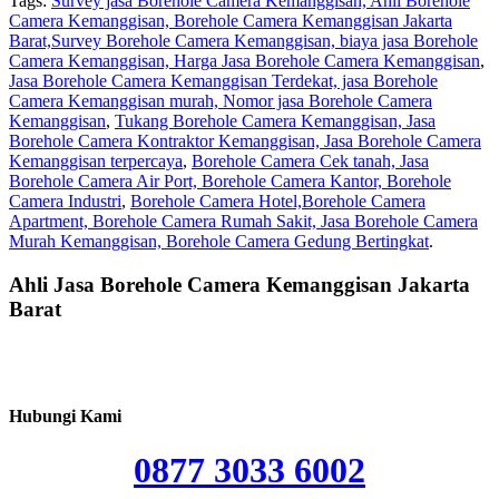
Tags:
Survey jasa Borehole Camera Kemanggisan, Ahli Borehole
Camera Kemanggisan, Borehole Camera Kemanggisan Jakarta
Barat,Survey Borehole Camera Kemanggisan, biaya jasa Borehole
Camera Kemanggisan, Harga Jasa Borehole Camera Kemanggisan
,
Jasa Borehole Camera Kemanggisan Terdekat, jasa Borehole
Camera Kemanggisan murah, Nomor jasa Borehole Camera
Kemanggisan
,
Tukang Borehole Camera Kemanggisan, Jasa
Borehole Camera Kontraktor Kemanggisan, Jasa Borehole Camera
Kemanggisan terpercaya
,
Borehole Camera Cek tanah, Jasa
Borehole Camera Air Port, Borehole Camera Kantor, Borehole
Camera Industri
,
Borehole Camera Hotel,Borehole Camera
Apartment, Borehole Camera Rumah Sakit, Jasa Borehole Camera
Murah Kemanggisan, Borehole Camera Gedung Bertingkat
.
Ahli Jasa Borehole Camera Kemanggisan Jakarta
Barat
Hubungi Kami
0877 3033 6002