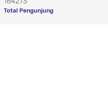
202624
Total Pengunjung
k, Perizinan SIPA, Izin SIPA, jasa geoli
Layanan Terbaik dalam Jasa Bor Sumur / Sumur Bor,
Sondir Tanah & Soil Test, Geolistrik dan PDA Test / Test
PDA, PIT Test, CBR Test dan Pembuatan Izin Sumur Bor
SIPA di Seluruh Indonesia, Testindo Maju Utama adalah
Solusi tepat dan terpercaya dalam memberikan kualitas
terbaik pada pekerjaannya.