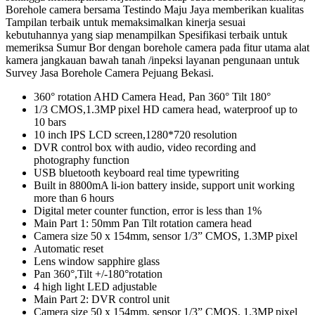
Borehole camera bersama Testindo Maju Jaya memberikan kualitas
Tampilan terbaik untuk memaksimalkan kinerja sesuai
kebutuhannya yang siap menampilkan Spesifikasi terbaik untuk
memeriksa Sumur Bor dengan borehole camera pada fitur utama alat
kamera jangkauan bawah tanah /inpeksi layanan pengunaan untuk
Survey Jasa Borehole Camera Pejuang Bekasi.
360° rotation AHD Camera Head, Pan 360° Tilt 180°
1/3 CMOS,1.3MP pixel HD camera head, waterproof up to
10 bars
10 inch IPS LCD screen,1280*720 resolution
DVR control box with audio, video recording and
photography function
USB bluetooth keyboard real time typewriting
Built in 8800mA li-ion battery inside, support unit working
more than 6 hours
Digital meter counter function, error is less than 1%
Main Part 1: 50mm Pan Tilt rotation camera head
Camera size 50 x 154mm, sensor 1/3” CMOS, 1.3MP pixel
Automatic reset
Lens window sapphire glass
Pan 360°,Tilt +/-180°rotation
4 high light LED adjustable
Main Part 2: DVR control unit
Camera size 50 x 154mm, sensor 1/3” CMOS, 1.3MP pixel