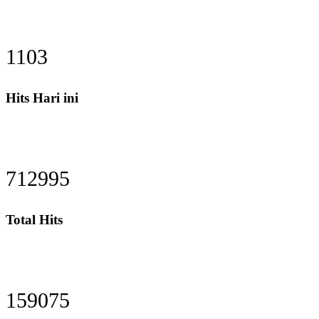
1330
Hits Hari ini
867620
Total Hits
193573