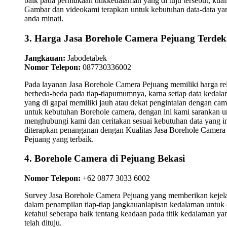
baik pada permukaan titikkedalaman yang di tuju tersebut, kuali
Gambar dan videokami terapkan untuk kebutuhan data-data ya
anda minati.
3. Harga Jasa Borehole Camera Pejuang Terdek
Jangkauan:
Jabodetabek
Nomor Telepon:
087730336002
Pada layanan Jasa Borehole Camera Pejuang memiliki harga rel
berbeda-beda pada tiap-tiapumumnya, karna setiap data kedal
yang di gapai memiliki jauh atau dekat pengintaian dengan cam
untuk kebutuhan Borehole camera, dengan ini kami sarankan u
menghubungi kami dan ceritakan sesuai kebutuhan data yang i
diterapkan penanganan dengan Kualitas Jasa Borehole Camera
Pejuang yang terbaik.
4. Borehole Camera di Pejuang Bekasi
Nomor Telepon:
+62 0877 3033 6002
Survey Jasa Borehole Camera Pejuang yang memberikan kejel
dalam penampilan tiap-tiap jangkauanlapisan kedalaman untuk 
ketahui seberapa baik tentang keadaan pada titik kedalaman ya
telah dituju.