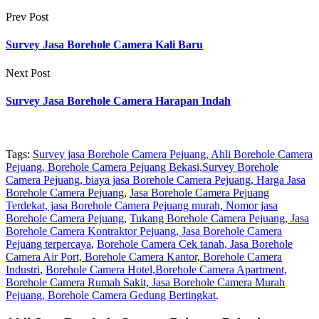
Prev Post
Survey Jasa Borehole Camera Kali Baru
Next Post
Survey Jasa Borehole Camera Harapan Indah
Tags:
Survey jasa Borehole Camera Pejuang, Ahli Borehole Camera
Pejuang, Borehole Camera Pejuang Bekasi,Survey Borehole
Camera Pejuang, biaya jasa Borehole Camera Pejuang, Harga Jasa
Borehole Camera Pejuang
,
Jasa Borehole Camera Pejuang
Terdekat, jasa Borehole Camera Pejuang murah, Nomor jasa
Borehole Camera Pejuang
,
Tukang Borehole Camera Pejuang, Jasa
Borehole Camera Kontraktor Pejuang, Jasa Borehole Camera
Pejuang terpercaya
,
Borehole Camera Cek tanah, Jasa Borehole
Camera Air Port, Borehole Camera Kantor, Borehole Camera
Industri
,
Borehole Camera Hotel,Borehole Camera Apartment,
Borehole Camera Rumah Sakit, Jasa Borehole Camera Murah
Pejuang, Borehole Camera Gedung Bertingkat
.