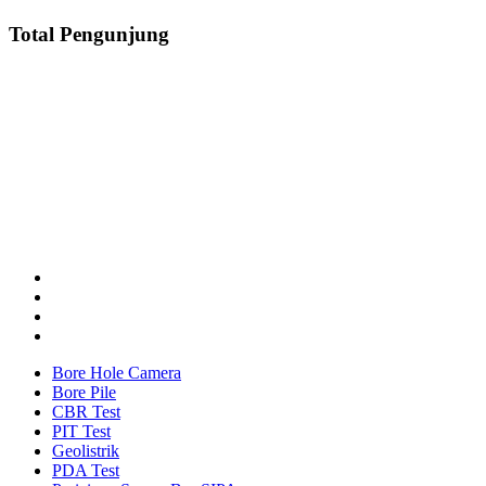
Total Pengunjung
strik, Perizinan SIPA, Izin SIPA, jasa geolistrik, sumur
Layanan Terbaik dalam Jasa Bor Sumur / Sumur Bor, Sondir Tanah
& Soil Test, Geolistrik dan PDA Test / Test PDA, PIT Test, CBR
Test dan Pembuatan Izin Sumur Bor SIPA di Seluruh Indonesia,
Testindo Maju Utama adalah Solusi tepat dan terpercaya dalam
memberikan kualitas terbaik pada pekerjaannya.
Bore Hole Camera
Bore Pile
CBR Test
PIT Test
Geolistrik
PDA Test