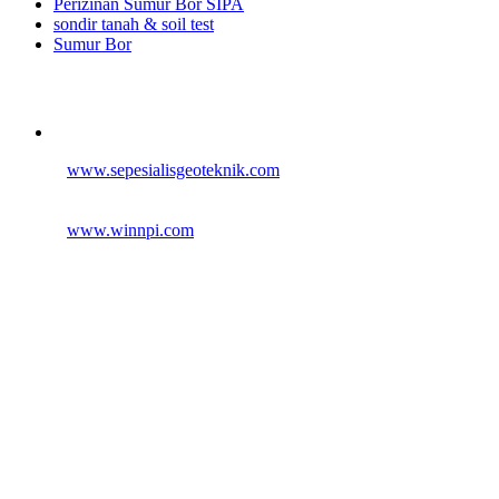
Perizinan Sumur Bor SIPA
sondir tanah & soil test
Sumur Bor
Alamat
Jangkauan Seluruh Indonesia
© 2026
www.sepesialisgeoteknik.com
| Penyedia Layanan
Pembuatan Izin Sumur Bor SIPA, Geolistrik, SondirTanah & Soil
Test, PDA Test & Sumur Bor, Pit Test, CBR Test
© 2012
www.winnpi.com
| Testindo Maju Utama