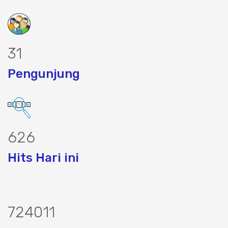
40
Pengunjung
803
Hits Hari ini
930053