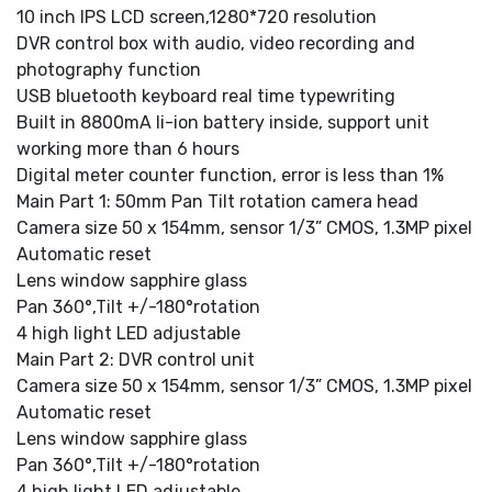
10 inch IPS LCD screen,1280*720 resolution
DVR control box with audio, video recording and
photography function
USB bluetooth keyboard real time typewriting
Built in 8800mA li-ion battery inside, support unit
working more than 6 hours
Digital meter counter function, error is less than 1%
Main Part 1: 50mm Pan Tilt rotation camera head
Camera size 50 x 154mm, sensor 1/3” CMOS, 1.3MP pixel
Automatic reset
Lens window sapphire glass
Pan 360°,Tilt +/-180°rotation
4 high light LED adjustable
Main Part 2: DVR control unit
Camera size 50 x 154mm, sensor 1/3” CMOS, 1.3MP pixel
Automatic reset
Lens window sapphire glass
Pan 360°,Tilt +/-180°rotation
4 high light LED adjustable