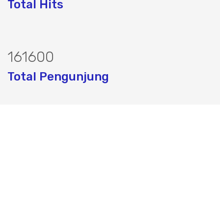
Total Hits
207589
Total Pengunjung
ik, Perizinan SIPA, Izin SIPA, jasa geol
Layanan Terbaik dalam Jasa Bor Sumur / Sumur Bor,
Sondir Tanah & Soil Test, Geolistrik dan PDA Test / Test