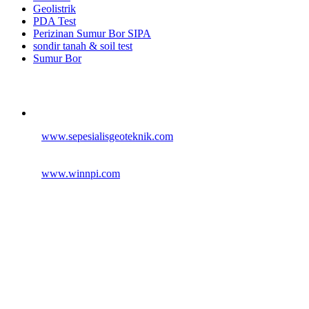
Geolistrik
PDA Test
Perizinan Sumur Bor SIPA
sondir tanah & soil test
Sumur Bor
Alamat
Jangkauan Seluruh Indonesia
© 2026
www.sepesialisgeoteknik.com
| Penyedia Layanan
Pembuatan Izin Sumur Bor SIPA, Geolistrik, SondirTanah & Soil
Test, PDA Test & Sumur Bor, Pit Test, CBR Test
© 2012
www.winnpi.com
| Testindo Maju Utama