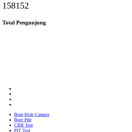
191951
Total Pengunjung
erizinan SIPA, Izin SIPA, jasa geolistrik, sumur bor, bo
Layanan Terbaik dalam Jasa Bor Sumur / Sumur Bor, Sondir Tanah
& Soil Test, Geolistrik dan PDA Test / Test PDA, PIT Test, CBR
Test dan Pembuatan Izin Sumur Bor SIPA di Seluruh Indonesia,
Testindo Maju Utama adalah Solusi tepat dan terpercaya dalam
memberikan kualitas terbaik pada pekerjaannya.
Bore Hole Camera
Bore Pile
CBR Test
PIT Test