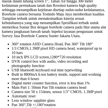
masuk dalam lubang screen 1”, Tahan Air hingga 300 meter
kedalaman permukaan tanah dan Resolusi kamera high quality
sehingga menampilkan kejelasan disetiap sudut-sudut kedalamanya,
Borehole camera bersama Testindo Maju Jaya memberikan kualitas
Tampilan terbaik untuk memaksimalkan kinerja sesuai
kebutuhannya yang siap menampilkan Spesifikasi terbaik untuk
memeriksa Sumur Bor dengan borehole camera pada fitur utama alat
kamera jangkauan bawah tanah /inpeksi layanan pengunaan untuk
Survey Jasa Borehole Camera Sunter Jakarta Utara.
360° rotation AHD Camera Head, Pan 360° Tilt 180°
1/3 CMOS,1.3MP pixel HD camera head, waterproof up to
10 bars
10 inch IPS LCD screen,1280*720 resolution
DVR control box with audio, video recording and
photography function
USB bluetooth keyboard real time typewriting
Built in 8800mA li-ion battery inside, support unit working
more than 6 hours
Digital meter counter function, error is less than 1%
Main Part 1: 50mm Pan Tilt rotation camera head
Camera size 50 x 154mm, sensor 1/3” CMOS, 1.3MP pixel
Automatic reset
Lens window sapphire glass
Pan 360°,Tilt +/-180°rotation