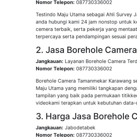
Nomor Telepon:
087730336002
Testindo Maju Utama sebagai Ahli Survey
anda hubungi kami 24 jam nonstop untuk k
cemera terbaik, serta pekerja yang mentaa
terpercaya serta pendampingan sesuai pera
2. Jasa Borehole Came
Jangkauan:
Layanan Borehole Camera Ter
Nomor Telepon:
087730336002
Borehole Camera Tamanmekar Karawang seb
Maju Utama yang memiliki tangkapan deng
tampilan yang baik pada permukaan titikke
videokami terapkan untuk kebutuhan data-d
3. Harga Jasa Borehole
Jangkauan:
Jabodetabek
Nomor Telepon:
087730336002