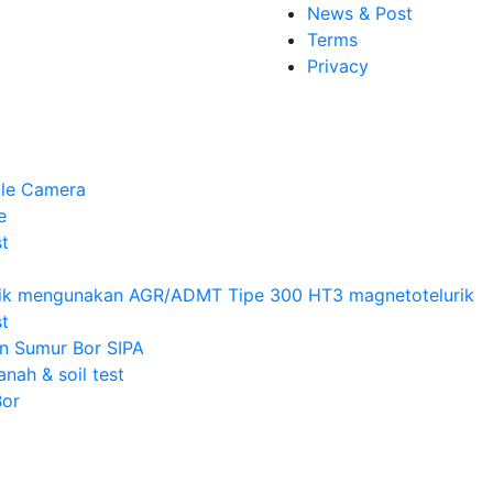
News & Post
Terms
Privacy
le Camera
e
t
rik mengunakan AGR/ADMT Tipe 300 HT3 magnetotelurik
t
an Sumur Bor SIPA
anah & soil test
Bor