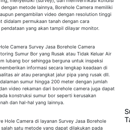
ng, menyelidiki (survey), dan memverifikasi kondisi
 dengan metode lainnya, Borehole Camera memiliki
aupun pengambilan video dengan resolution tinggi
at didalam permukaan tanah dengan cara
pendataan yang akan tampil dilayar monitor.
 Hole Camera Survey Jasa Borehole Camera
ring Sumur Bor yang Rusak atau Tidak Keluar Air
m lubang bor sehingga berguna untuk inspeksi
memberikan informasi secara lengkap keadaan di
itas air atau perangkat jalur pipa yang rusak dll.
kedalaman sumur hingga 200 meter dengan jumlah
o dan video rekaman dari borehole camera juga dapat
ada konstruksi sumur bor seperti kerusakan
tanah dan hal-hal yang lainnya.
S
T
re Hole Camera di layanan Survey Jasa Borehole
alah satu metode yang dapat dilakukan pada