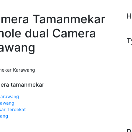
Camera Tamanmekar
H
hole dual Camera
T
rawang
mekar Karawang
amera tamanmekar
Karawang
rawang
ar Terdekat
wang