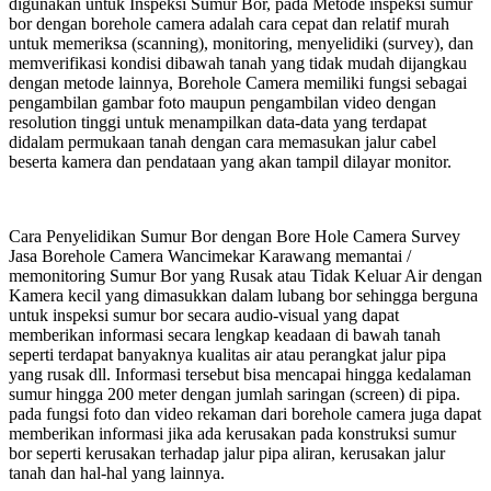
digunakan untuk Inspeksi Sumur Bor, pada Metode inspeksi sumur
bor dengan borehole camera adalah cara cepat dan relatif murah
untuk memeriksa (scanning), monitoring, menyelidiki (survey), dan
memverifikasi kondisi dibawah tanah yang tidak mudah dijangkau
dengan metode lainnya, Borehole Camera memiliki fungsi sebagai
pengambilan gambar foto maupun pengambilan video dengan
resolution tinggi untuk menampilkan data-data yang terdapat
didalam permukaan tanah dengan cara memasukan jalur cabel
beserta kamera dan pendataan yang akan tampil dilayar monitor.
Cara Penyelidikan Sumur Bor dengan Bore Hole Camera Survey
Jasa Borehole Camera Wancimekar Karawang memantai /
memonitoring Sumur Bor yang Rusak atau Tidak Keluar Air dengan
Kamera kecil yang dimasukkan dalam lubang bor sehingga berguna
untuk inspeksi sumur bor secara audio-visual yang dapat
memberikan informasi secara lengkap keadaan di bawah tanah
seperti terdapat banyaknya kualitas air atau perangkat jalur pipa
yang rusak dll. Informasi tersebut bisa mencapai hingga kedalaman
sumur hingga 200 meter dengan jumlah saringan (screen) di pipa.
pada fungsi foto dan video rekaman dari borehole camera juga dapat
memberikan informasi jika ada kerusakan pada konstruksi sumur
bor seperti kerusakan terhadap jalur pipa aliran, kerusakan jalur
tanah dan hal-hal yang lainnya.