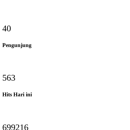
49
Pengunjung
691
Hits Hari ini
858388