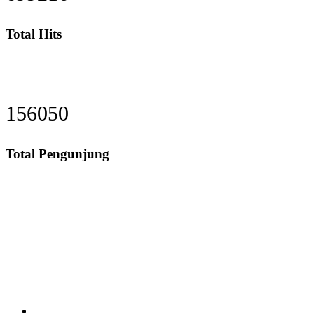
Total Hits
191719
Total Pengunjung
strik, Perizinan SIPA, Izin SIPA, jasa geolistrik, sumur
Layanan Terbaik dalam Jasa Bor Sumur / Sumur Bor, Sondir Tanah
& Soil Test, Geolistrik dan PDA Test / Test PDA, PIT Test, CBR
Test dan Pembuatan Izin Sumur Bor SIPA di Seluruh Indonesia,
Testindo Maju Utama adalah Solusi tepat dan terpercaya dalam
memberikan kualitas terbaik pada pekerjaannya.