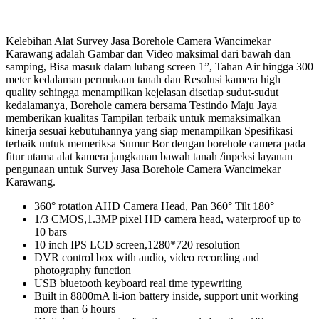
Kelebihan Alat Survey Jasa Borehole Camera Wancimekar
Karawang adalah Gambar dan Video maksimal dari bawah dan
samping, Bisa masuk dalam lubang screen 1”, Tahan Air hingga 300
meter kedalaman permukaan tanah dan Resolusi kamera high
quality sehingga menampilkan kejelasan disetiap sudut-sudut
kedalamanya, Borehole camera bersama Testindo Maju Jaya
memberikan kualitas Tampilan terbaik untuk memaksimalkan
kinerja sesuai kebutuhannya yang siap menampilkan Spesifikasi
terbaik untuk memeriksa Sumur Bor dengan borehole camera pada
fitur utama alat kamera jangkauan bawah tanah /inpeksi layanan
pengunaan untuk Survey Jasa Borehole Camera Wancimekar
Karawang.
360° rotation AHD Camera Head, Pan 360° Tilt 180°
1/3 CMOS,1.3MP pixel HD camera head, waterproof up to
10 bars
10 inch IPS LCD screen,1280*720 resolution
DVR control box with audio, video recording and
photography function
USB bluetooth keyboard real time typewriting
Built in 8800mA li-ion battery inside, support unit working
more than 6 hours