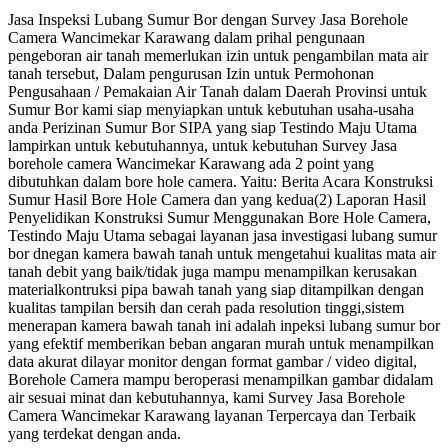
Jasa Inspeksi Lubang Sumur Bor dengan Survey Jasa Borehole
Camera Wancimekar Karawang dalam prihal pengunaan
pengeboran air tanah memerlukan izin untuk pengambilan mata air
tanah tersebut, Dalam pengurusan Izin untuk Permohonan
Pengusahaan / Pemakaian Air Tanah dalam Daerah Provinsi untuk
Sumur Bor kami siap menyiapkan untuk kebutuhan usaha-usaha
anda Perizinan Sumur Bor SIPA yang siap Testindo Maju Utama
lampirkan untuk kebutuhannya, untuk kebutuhan Survey Jasa
borehole camera Wancimekar Karawang ada 2 point yang
dibutuhkan dalam bore hole camera. Yaitu: Berita Acara Konstruksi
Sumur Hasil Bore Hole Camera dan yang kedua(2) Laporan Hasil
Penyelidikan Konstruksi Sumur Menggunakan Bore Hole Camera,
Testindo Maju Utama sebagai layanan jasa investigasi lubang sumur
bor dnegan kamera bawah tanah untuk mengetahui kualitas mata air
tanah debit yang baik/tidak juga mampu menampilkan kerusakan
materialkontruksi pipa bawah tanah yang siap ditampilkan dengan
kualitas tampilan bersih dan cerah pada resolution tinggi,sistem
menerapan kamera bawah tanah ini adalah inpeksi lubang sumur bor
yang efektif memberikan beban angaran murah untuk menampilkan
data akurat dilayar monitor dengan format gambar / video digital,
Borehole Camera mampu beroperasi menampilkan gambar didalam
air sesuai minat dan kebutuhannya, kami Survey Jasa Borehole
Camera Wancimekar Karawang layanan Terpercaya dan Terbaik
yang terdekat dengan anda.