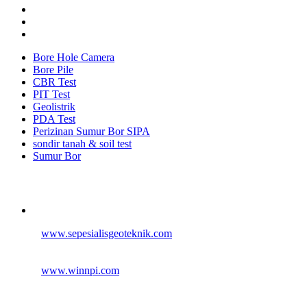
Bore Hole Camera
Bore Pile
CBR Test
PIT Test
Geolistrik
PDA Test
Perizinan Sumur Bor SIPA
sondir tanah & soil test
Sumur Bor
Alamat
Jangkauan Seluruh Indonesia
© 2026
www.sepesialisgeoteknik.com
| Penyedia Layanan
Pembuatan Izin Sumur Bor SIPA, Geolistrik, SondirTanah & Soil
Test, PDA Test & Sumur Bor, Pit Test, CBR Test
© 2012
www.winnpi.com
| Testindo Maju Utama