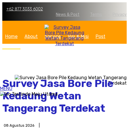
+62 877 3033 6002
News & Post
Terms
Privacy
Home
About
Service
Visi & Misi
Post
Contact
Survey Jasa Bore Pile
MENU
Kedaung Wetan
Tangerang Terdekat
08 Agustus 2026