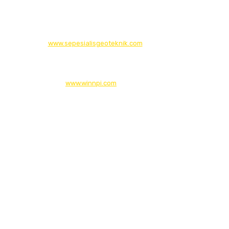
© 2026
www.sepesialisgeoteknik.com
| Penyedia Layanan
Pembuatan Izin Sumur Bor SIPA, Geolistrik, SondirTanah & Soil
Test, PDA Test & Sumur Bor, Pit Test, CBR Test
© 2012
www.winnpi.com
| Testindo Maju Utama