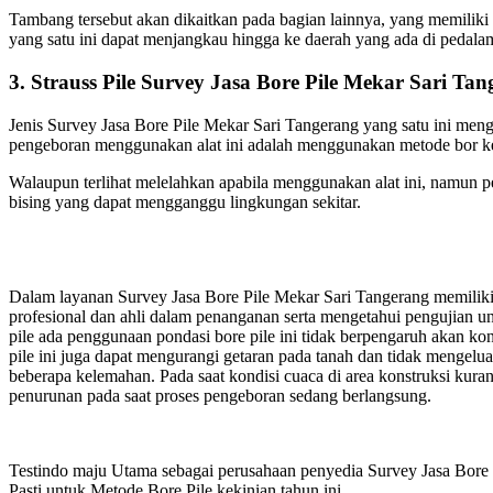
Tambang tersebut akan dikaitkan pada bagian lainnya, yang memiliki 
yang satu ini dapat menjangkau hingga ke daerah yang ada di pedala
3. Strauss Pile Survey Jasa Bore Pile Mekar Sari Ta
Jenis Survey Jasa Bore Pile Mekar Sari Tangerang yang satu ini me
pengeboran menggunakan alat ini adalah menggunakan metode bor ker
Walaupun terlihat melelahkan apabila menggunakan alat ini, namun pen
bising yang dapat mengganggu lingkungan sekitar.
Dalam layanan Survey Jasa Bore Pile Mekar Sari Tangerang memilik
profesional dan ahli dalam penanganan serta mengetahui pengujian 
pile ada penggunaan pondasi bore pile ini tidak berpengaruh akan k
pile ini juga dapat mengurangi getaran pada tanah dan tidak mengel
beberapa kelemahan. Pada saat kondisi cuaca di area konstruksi kur
penurunan pada saat proses pengeboran sedang berlangsung.
Testindo maju Utama sebagai perusahaan penyedia Survey Jasa Bore Pi
Pasti untuk Metode Bore Pile kekinian tahun ini.