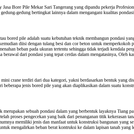
 Jasa Bore Pile Mekar Sari Tangerang yang dipandu pekerja Profesion
tau gedung-gedung bertingkat lainnya dalam mengangani kualitas pond
 atau bored pile adalah suatu kebutuhan teknik membangun pondasi ya
kemudian diisi dengan tulang besi dan cor beton untuk memperkokoh p
nahan beban pada ukuran tertentu sehingga tidak terjadi kendala per
erawal dari pondasi yang tepat cerdas dalam mengatasinya, Oleh kare
mini crane terdiri dari dua kategori, yakni berdasarkan bentuk yang di
 dari beberapa jenis bored pile yang akan diaplikasikan dalam suatu kons
k merupakan sebuah pondasi dalam yang berbentuk layaknya Tiang pan
telah proses pengecekan yang baik dari penanganan titik kekerasan tan
umnya memiliki jenis dan manfaat untuk konstruksi bangunan yang seri
untuk mengalirkan beban berat kontruksi ke dalam lapisan tanah yang