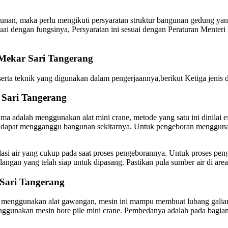
an, maka perlu mengikuti persyaratan struktur bangunan gedung yang
sesuai dengan fungsinya, Persyaratan ini sesuai dengan Peraturan M
e Mekar Sari Tangerang
t serta teknik yang digunakan dalam pengerjaannya,berikut Ketiga jenis d
r Sari Tangerang
ma adalah menggunakan alat mini crane, metode yang satu ini dinilai 
ang dapat mengganggu bangunan sekitarnya. Untuk pengeboran mengguna
si air yang cukup pada saat proses pengeborannya. Untuk proses pen
ulangan yang telah siap untuk dipasang. Pastikan pula sumber air di a
 Sari Tangerang
lah menggunakan alat gawangan, mesin ini mampu membuat lubang gali
nggunakan mesin bore pile mini crane. Pembedanya adalah pada bagian 