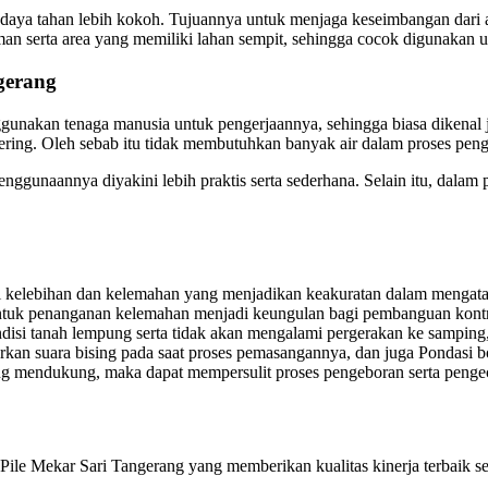
daya tahan lebih kokoh. Tujuannya untuk menjaga keseimbangan dari al
man serta area yang memiliki lahan sempit, sehingga cocok digunakan 
ngerang
nggunakan tenaga manusia untuk pengerjaannya, sehingga biasa dikena
ing. Oleh sebab itu tidak membutuhkan banyak air dalam proses peng
ggunaannya diyakini lebih praktis serta sederhana. Selain itu, dalam p
i kelebihan dan kelemahan yang menjadikan keakuratan dalam mengata
untuk penanganan kelemahan menjadi keungulan bagi pembanguan kontru
ondisi tanah lempung serta tidak akan mengalami pergerakan ke sampin
uarkan suara bising pada saat proses pemasangannya, dan juga Pondasi 
ang mendukung, maka dapat mempersulit proses pengeboran serta pengec
le Mekar Sari Tangerang yang memberikan kualitas kinerja terbaik ser