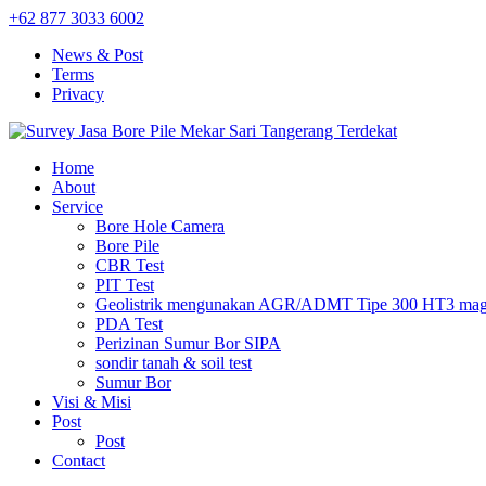
+62 877 3033 6002
News & Post
Terms
Privacy
Home
About
Service
Bore Hole Camera
Bore Pile
CBR Test
PIT Test
Geolistrik mengunakan AGR/ADMT Tipe 300 HT3 magn
PDA Test
Perizinan Sumur Bor SIPA
sondir tanah & soil test
Sumur Bor
Visi & Misi
Post
Post
Contact