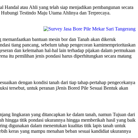
al Handal atau Ahli yang telah siap menjadikan pembangunan secara
asi Hubungi Testindo Maju Utama Ahlinya dan Terprecaya.
ng memanfaatkan bantuan mesin bor dan Tanah akan dikeruk
ndasi tiang pancang, sebelum tahap pengecoran kamimemprioritaskan
geseran dan kelemahan hal-hal lain terhadap pijakan dalam permukaan
na itu pemilihan jenis pondasi harus diperhitungkan secara matang
sesuaikan dengan kondisi tanah dari tiap tahap-pertahap pengecekanya
truksi tersebut, untuk peranan jJenis Bored Pile Sesuai Bentuk akan
jang lingkaran yang ditancapkan ke dalam tanah, namun Tujuan dari
ah hingga titik pondasi ukurannya hingga memberikah hasil yang baik
ng digunakan dalam menentukan kualitas titik lapis tanah untuk
 lebih keras yang mampu menahan beban sesuai kandidiat ukurannya